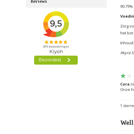
Reviews
90.79% 
Voedin
Zorg vo
het bot
Inhoud:
Akyra S
Cora
26
Onze ho
1
sterre
Well