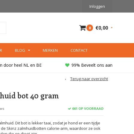
Inloggen
€0,00
0
R
BLOG
MERKEN
CONTACT
n door heel NL en BE
99% Beveelt ons aan
Terug naar overzicht
huid bot 40 gram
661 OP VOORRAAD
ews
uid. Dit bot is lekker taai, zodat je hond er een tijdje
n de Skinz zalmhuidbotten calorie-arm, waardoor ze ook
den die op dieet zijn.