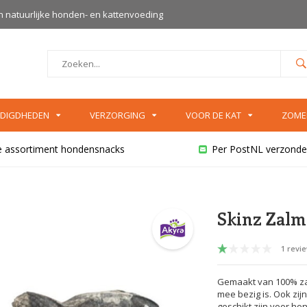
an natuurlijke honden- en kattenvoeding
DIGDHEDEN
VERZORGING
VOOR DE KAT
ZOME
e assortiment hondensnacks
Per PostNL verzonde
Skinz Zalm
1 revi
Gemaakt van 100% zalmh
mee bezig is. Ook zij
geschikt zijn voor hon