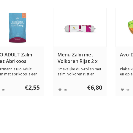
IO ADULT Zalm
Menu Zalm met
Avo-
et Abrikoos
Volkoren Rijst 2 x
400 gram
rrmann's Bio Adult
Smakelijke duo-rollen met
Plakje 
lm met abrikoos is een
zalm, volkoren rijst en
en op e
mplete biolo...
koolraap. ...
toast. P
€2,55
€6,80