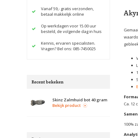
Vanaf 59,- gratis verzonden,
Akyr
betaal makkelijk online
Op werkdagen voor 15.00 uur
Gemaakt
besteld, de volgende dag in huis
waardoo
Kennis, ervaren specialisten.
gebleek
Vragen? Bel ons: 085-7450025
1
Recent bekeken
Formaa
Skinz Zalmhuid bot 40 gram
Ca. 12 
Bekijk product
Samens
100% z
Analyt