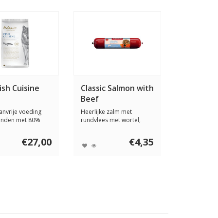
ish Cuisine
Classic Salmon with
Beef
anvrije voeding
Heerlijke zalm met
onden met 80%
rundvlees met wortel,
n 20% groe...
pompoen en spirulin...
€27,00
€4,35