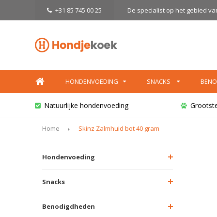
+31 85 745 00 25
De specialist op het gebied v
HONDENVOEDING
SNACKS
BENO
Natuurlijke hondenvoeding
Grootst
Home
Skinz Zalmhuid bot 40 gram
Hondenvoeding
Snacks
Benodigdheden