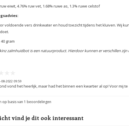
ruw eiwit, 4.76% ruw vet, 1.68% ruwe as, 1.3% ruwe celstof
gsadvies:
or voldoende vers drinkwater en houd toezicht tijdens het kluiven. Wij 
 doet.
 40 gram
kinz zalmhuidbot is een natuurproduct. Hierdoor kunnen er verschillen zijn q
-08-2022 09:59
nd vond het heerlijk, maar had het binnen een kwartier al op! Voor mij te 
n op basis van
1
beoordelingen
icht vind je dit ook interessant