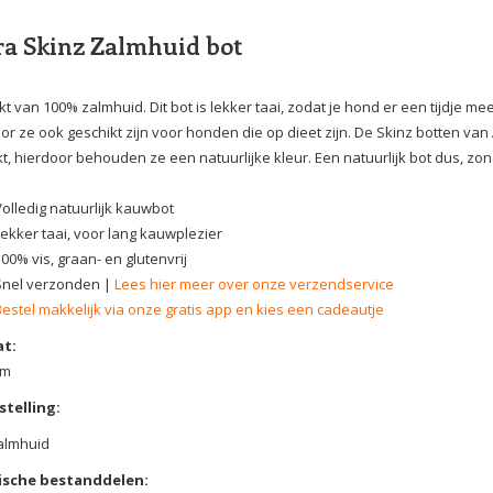
a Skinz Zalmhuid bot
 van 100% zalmhuid. Dit bot is lekker taai, zodat je hond er een tijdje mee
r ze ook geschikt zijn voor honden die op dieet zijn. De Skinz botten van A
t, hierdoor behouden ze een natuurlijke kleur. Een natuurlijk bot dus, zond
Volledig natuurlijk kauwbot
Lekker taai, voor lang kauwplezier
00% vis, graan- en glutenvrij
Snel verzonden |
Lees hier meer over onze verzendservice
Bestel makkelijk via onze gratis app en kies een cadeautje
t:
cm
telling:
almhuid
ische bestanddelen: