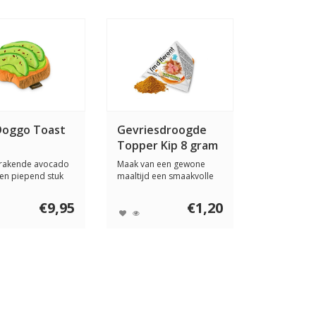
Doggo Toast
Gevriesdroogde
Topper Kip 8 gram
krakende avocado
Maak van een gewone
en piepend stuk
maaltijd een smaakvolle
erfec...
ervaringen met I...
€9,95
€1,20