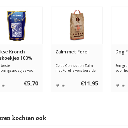
akse Kronch
Zalm met Forel
Dog F
iskoekjes 100%
alm
 beste
Celtic Connection Zalm
Een gra
loningssnoepjes voor
met Forel is vers bereide
voor h
dere hond! Lakse
en complete...
vlees e
nch Vi...
€5,70
€11,95
ren kochten ook