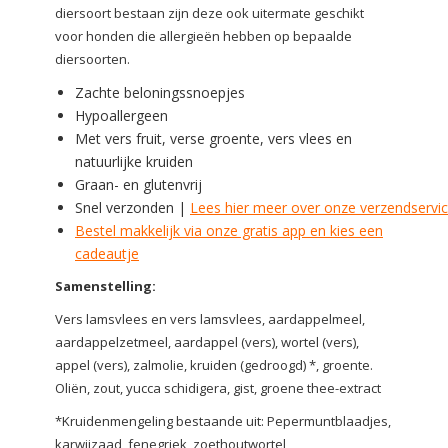
diersoort bestaan zijn deze ook uitermate geschikt
voor honden die allergieën hebben op bepaalde
diersoorten.
Zachte beloningssnoepjes
Hypoallergeen
Met vers fruit, verse groente, vers vlees en
natuurlijke kruiden
Graan- en glutenvrij
Snel verzonden |
Lees hier meer over onze verzendservi
Bestel makkelijk via onze gratis app en kies een
cadeautje
Samenstelling:
Vers lamsvlees en vers lamsvlees, aardappelmeel,
aardappelzetmeel, aardappel (vers), wortel (vers),
appel (vers), zalmolie, kruiden (gedroogd) *, groente.
Oliën, zout, yucca schidigera, gist, groene thee-extract
*Kruidenmengeling bestaande uit: Pepermuntblaadjes,
karwijzaad, fenegriek, zoethoutwortel,