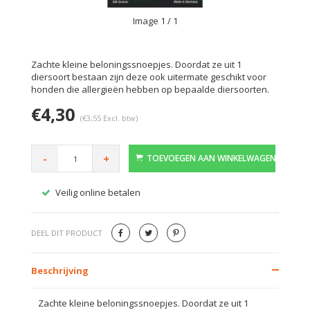
Image
1
/ 1
Zachte kleine beloningssnoepjes. Doordat ze uit 1
diersoort bestaan zijn deze ook uitermate geschikt voor
honden die allergieën hebben op bepaalde diersoorten.
€4,30
(€3,55 Excl. btw)
-
+
TOEVOEGEN AAN WINKELWAGEN
Veilig online betalen
Gratis
DEEL DIT PRODUCT
Beschrijving
Zachte kleine beloningssnoepjes. Doordat ze uit 1