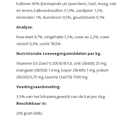
Kalkoen 65% (bestaande uit spiervlees, hart, maag, nek
en lever), kalkoenbouillon 31,9%, aardpeer 1,5%,
mineralen 1%, duindoorn 0,5%, goudsbloem 0,1%
Analyse:
Ruw eiwit 9,7%, vetgehalte 5,5%, ruwe as 2,2%, ruwe
celstof 0,3%, vocht 78,5%
Nutritionele toevoegingsmiddelen per kg:
Vitamine D3 (3a671) 200 IE/IE/UI, zink (3b605) 25 mg,
mangaan (3b503) 1,4 mg, koper (3b405) 1 mg, jodium
(3b202) 0,75 mg, taurine (3a370) 1500 mg
Voedingsaanbeveling
:
3-5% van het lichaamsgewicht van de kat per dag
Beschikbaar in:
200 gram (blik)