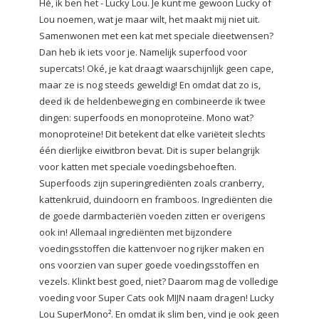
Hé, ik ben het - Lucky Lou. Je kunt me gewoon Lucky of
Lou noemen, wat je maar wilt, het maakt mij niet uit.
Samenwonen met een kat met speciale dieetwensen?
Dan heb ik iets voor je. Namelijk superfood voor
supercats! Oké, je kat draagt ​​waarschijnlijk geen cape,
maar ze is nog steeds geweldig! En omdat dat zo is,
deed ik de heldenbeweging en combineerde ik twee
dingen: superfoods en monoproteïne. Mono wat?
monoproteïne! Dit betekent dat elke variëteit slechts
één dierlijke eiwitbron bevat. Dit is super belangrijk
voor katten met speciale voedingsbehoeften.
Superfoods zijn superingrediënten zoals cranberry,
kattenkruid, duindoorn en framboos. Ingrediënten die
de goede darmbacteriën voeden zitten er overigens
ook in! Allemaal ingrediënten met bijzondere
voedingsstoffen die kattenvoer nog rijker maken en
ons voorzien van super goede voedingsstoffen en
vezels. Klinkt best goed, niet? Daarom mag de volledige
voeding voor Super Cats ook MIJN naam dragen! Lucky
Lou SuperMono². En omdat ik slim ben, vind je ook geen