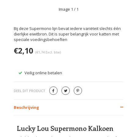
Image
1
/ 1
Bij deze Supermono lijn bevat iedere variëteit slechts één
dierlijke eiwitbron. Dit is super belangrijk voor katten met
speciale voedingsbehoeften
€2,10
(€1,74 Excl. btw)
Veilig online betalen
Gratis
DEEL DIT PRODUCT
Beschrijving
Lucky Lou Supermono Kalkoen