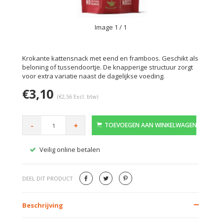
Image
1
/ 1
Krokante kattensnack met eend en framboos. Geschikt als
beloning of tussendoortje. De knapperige structuur zorgt
voor extra variatie naast de dagelijkse voeding.
€3,10
(€2,56 Excl. btw)
-
+
TOEVOEGEN AAN WINKELWAGEN
Veilig online betalen
Gratis
DEEL DIT PRODUCT
Beschrijving