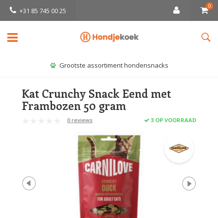
0
+31 85 745 00 25
Grootste assortiment hondensnacks
Kat Crunchy Snack Eend met
Frambozen 50 gram
0 reviews
3 OP VOORRAAD