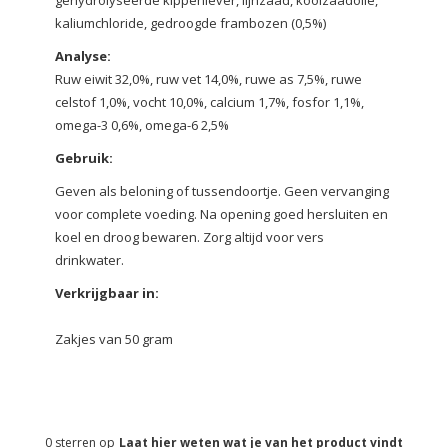
gehydrolyseerde kippenlever, lijnzaad, koolzaadolie,
kaliumchloride, gedroogde frambozen (0,5%)
Analyse:
Ruw eiwit 32,0%, ruw vet 14,0%, ruwe as 7,5%, ruwe
celstof 1,0%, vocht 10,0%, calcium 1,7%, fosfor 1,1%,
omega-3 0,6%, omega-6 2,5%
Gebruik:
Geven als beloning of tussendoortje. Geen vervanging
voor complete voeding. Na opening goed hersluiten en
koel en droog bewaren. Zorg altijd voor vers
drinkwater.
Verkrijgbaar in:
Zakjes van 50 gram
0
sterren op
Laat hier weten wat je van het product vindt