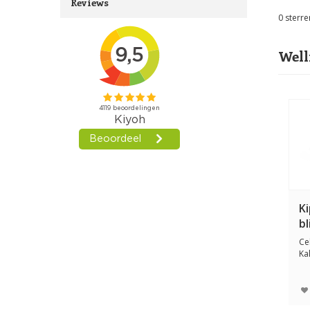
Reviews
0
sterre
Well
K
bl
Ce
Ka
on