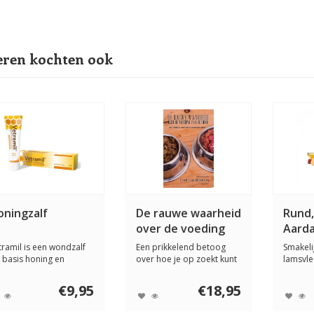
ren kochten ook
oningzalf
De rauwe waarheid
Rund,
over de voeding
Aarda
van je hond
gram
tramil is een wondzalf
Een prikkelend betoog
Smakeli
 basis honing en
over hoe je op zoekt kunt
lamsvle
erische olië...
gaan naar wa...
allerbe
make...
€9,95
€18,95