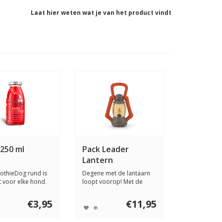
Laat hier weten wat je van het product vindt
250 ml
Pack Leader
Lantern
othieDog rund is
Degene met de lantaarn
t voor elke hond.
loopt voorop! Met de
ndens...
PLAY Pack Leader...
€3,95
€11,95