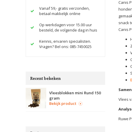
Canis P
Vanaf 59,- gratis verzonden,
honden,
betaal makkelijk online
gemaakt
snack t
Op werkdagen voor 15.00 uur
Canis P
besteld, de volgende dag in huis
Kennis, ervaren specialisten.
Vragen? Bel ons: 085-7450025
Recent bekeken
Samens
Vleesblokken mini Rund 150
gram
Vlees v
Bekijk product
Analys
Ruwe Pr