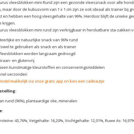
urus vleesblokken mini Rund zijn een gezonde vleessnack voor alle honde
 maar door de kubusvorm van 1 x 1 cm zijn ze ook ideaal als trainer bij
 en hebben een hoog vleesgehalte van 96%. Hierdoor blijft de unieke ge
e krijgen.
urus vleesblokken mini rund zijn verkrijgbaar in hersluitbare sta-zakken 
Heerlijke en natuurlijke snack van 96% rund
Zowel te gebruiken als snack en als trainer
Vleesblokken worden langzaam gedroogd
Graan- en glutenvrij
Geen kunstmatige kleurstoffen en conserveringsmiddelen
Snel verzonden
Bestel makkelijk via onze gratis app en kies een cadeautje
telling:
an rund (96%), plantaardige olie, mineralen
e:
oteïne: 43,76%, Vetgehalte: 16,20%, Vochtgehalte: 12,01%, Ruwe As: 16,97