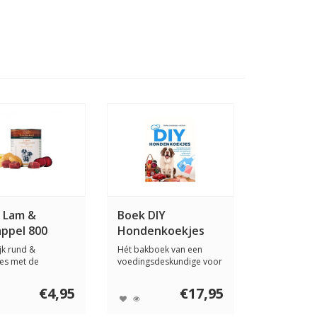
 Lam &
Boek DIY
ppel 800
Hondenkoekjes
jk rund &
Hét bakboek van een
es met de
voedingsdeskundige voor
ste aardappels
honden voor gez...
€4,95
€17,95