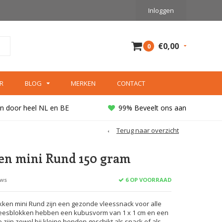
Inloggen
€0,00
0
R
BLOG
MERKEN
CONTACT
n door heel NL en BE
99% Beveelt ons aan
Terug naar overzicht
en mini Rund 150 gram
6 OP VOORRAAD
ews
kken mini Rund zijn een gezonde vleessnack voor alle
eesblokken hebben een kubusvorm van 1 x 1 cm en een
 zijn zowel bij kleine honden geschikt als snack of als