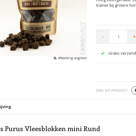
trainer bij grotere ho
-
+
Gratis verzend
Afbeelding vergroten
DEEL DIT PRODUCT
ijving
s Purus Vleesblokken mini Rund