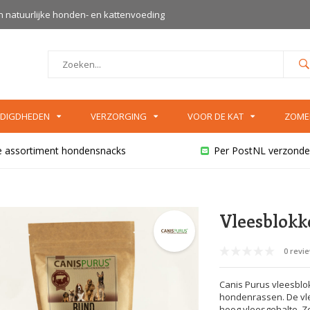
an natuurlijke honden- en kattenvoeding
DIGDHEDEN
VERZORGING
VOOR DE KAT
ZOME
e assortiment hondensnacks
Per PostNL verzonde
Vleesblokk
0 revi
Canis Purus vleesblo
hondenrassen. De vl
hoog vleesgehalte. Ze