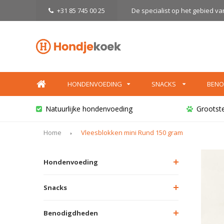
+31 85 745 00 25
De specialist op het gebied v
HONDENVOEDING
SNACKS
BENO
Natuurlijke hondenvoeding
Grootst
Home
Vleesblokken mini Rund 150 gram
Hondenvoeding
Snacks
Benodigdheden