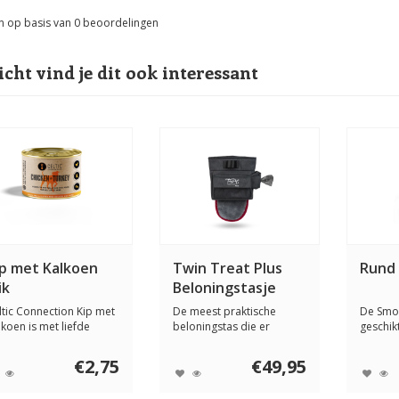
n op basis van
0
beoordelingen
icht vind je dit ook interessant
ip met Kalkoen
Twin Treat Plus
Rund 
ik
Beloningstasje
ltic Connection Kip met
De meest praktische
De Smo
lkoen is met liefde
beloningstas die er
geschik
twikkeld o...
gemaakt is! Met doek...
Deze ho
€2,75
€49,95