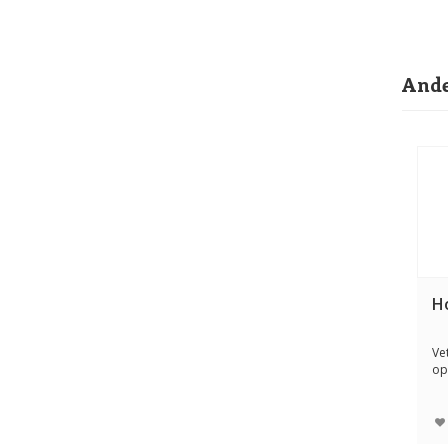
Ande
H
Ve
op
eth