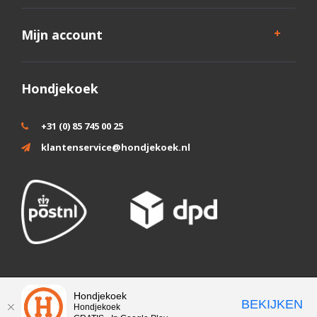
Mijn account
Hondjekoek
+31 (0) 85 745 00 25
klantenservice@hondjekoek.nl
Wij slaan cookies op om onze website te verbeteren. Is dat akkoord?
Hondjekoek
BEKIJKEN
Hondjekoek
Ja
Nee
Meer over cookies »