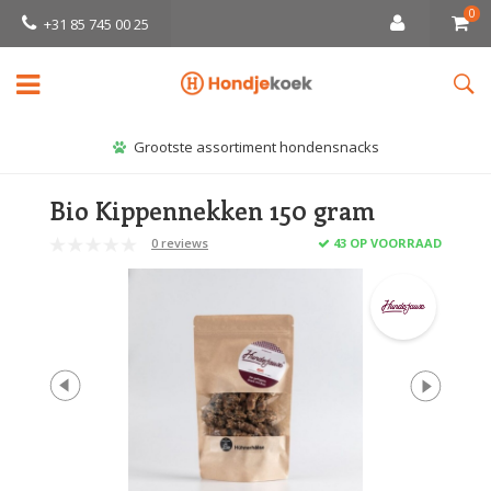
0
+31 85 745 00 25
Grootste assortiment hondensnacks
Bio Kippennekken 150 gram
0 reviews
43 OP VOORRAAD