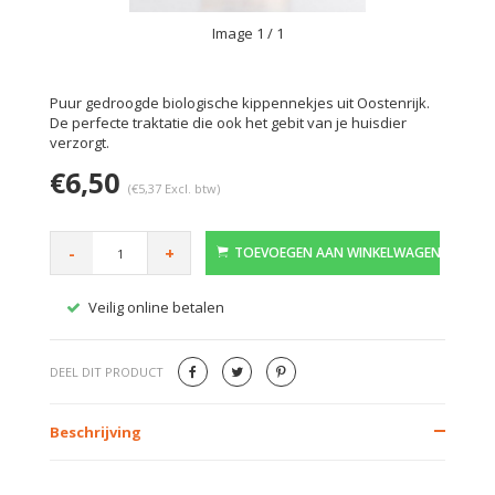
Image
1
/ 1
Puur gedroogde biologische kippennekjes uit Oostenrijk.
De perfecte traktatie die ook het gebit van je huisdier
verzorgt.
€6,50
(€5,37 Excl. btw)
-
+
TOEVOEGEN AAN WINKELWAGEN
Veilig online betalen
Gratis
DEEL DIT PRODUCT
Beschrijving