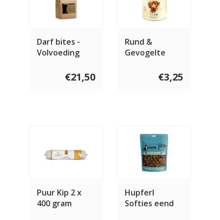
Darf bites -
Rund &
Volvoeding
Gevogelte
€21,50
€3,25
Puur Kip 2 x
Hupferl
400 gram
Softies eend
150 gram