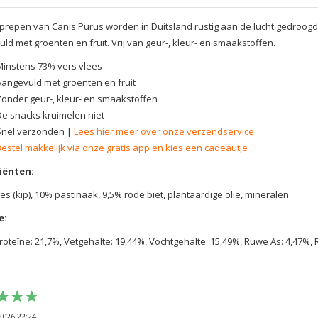
prepen van Canis Purus worden in Duitsland rustig aan de lucht gedroogd
ld met groenten en fruit. Vrij van geur-, kleur- en smaakstoffen.
Minstens 73% vers vlees
Aangevuld met groenten en fruit
Zonder geur-, kleur- en smaakstoffen
De snacks kruimelen niet
Snel verzonden |
Lees hier meer over onze verzendservice
Bestel makkelijk via onze gratis app en kies een cadeautje
iënten
:
es (kip), 10% pastinaak, 9,5% rode biet, plantaardige olie, mineralen.
e:
oteïne: 21,7%, Vetgehalte: 19,44%, Vochtgehalte: 15,49%, Ruwe As: 4,47%,
2026 22:24