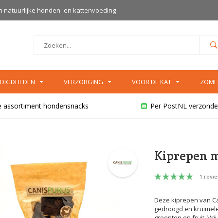
an natuurlijke honden- en kattenvoeding
DIGDHEDEN
VERZORGING
VOOR DE KAT
ZOME
e assortiment hondensnacks
Per PostNL verzonde
Kiprepen me
1 revi
Deze kiprepen van Can
gedroogd en kruimele
groenten en fruit. Vri