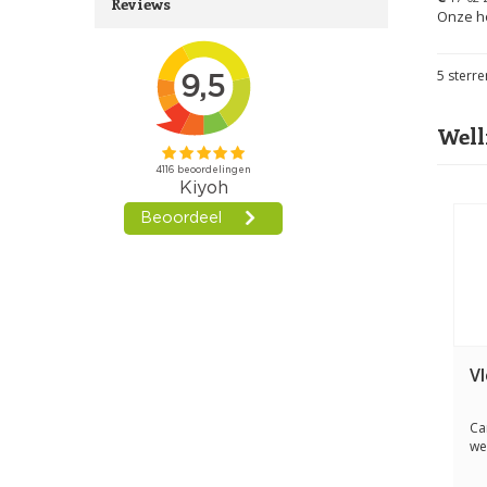
Reviews
Onze ho
5
sterre
Well
V
Ca
we
nat