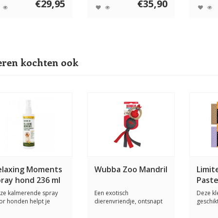
€29,95
€35,90
ren kochten ook
elaxing Moments
Wubba Zoo Mandril
Limit
pray hond 236 ml
Paste
ze kalmerende spray
Een exotisch
Deze kle
or honden helpt je
dierenvriendje, ontsnapt
geschik
sdier te ontsp...
uit de dierentuin om m...
katten. 