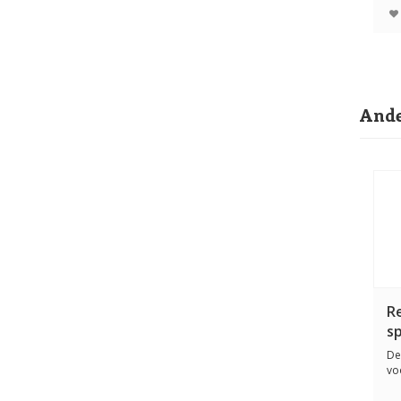
Ande
R
s
De
vo
hui