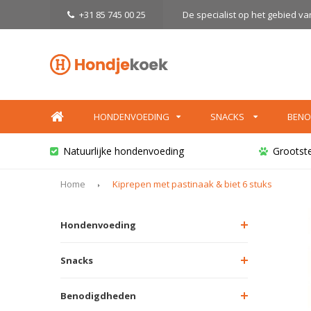
+31 85 745 00 25
De specialist op het gebied v
HONDENVOEDING
SNACKS
BENO
Natuurlijke hondenvoeding
Grootst
Home
Kiprepen met pastinaak & biet 6 stuks
Hondenvoeding
Snacks
Benodigdheden