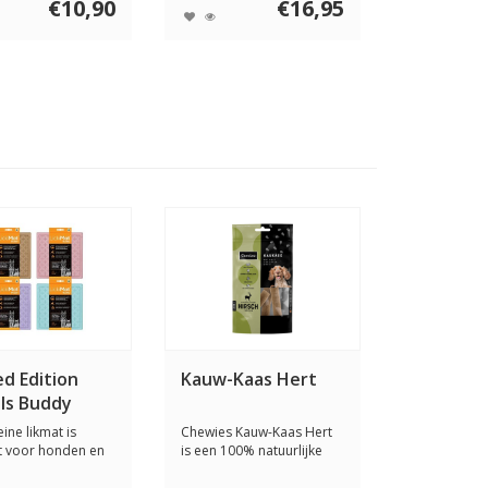
€10,90
€16,95
ed Edition
Kauw-Kaas Hert
ls Buddy
ine likmat is
Chewies Kauw-Kaas Hert
t voor honden en
is een 100% natuurlijke
Door n...
kauwsnack van...