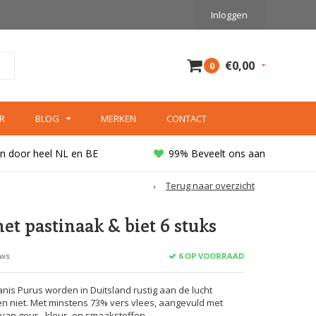
Inloggen
€0,00
0
R
BLOG
MERKEN
CONTACT
n door heel NL en BE
99% Beveelt ons aan
Terug naar overzicht
t pastinaak & biet 6 stuks
6 OP VOORRAAD
ews
is Purus worden in Duitsland rustig aan de lucht
n niet. Met minstens 73% vers vlees, aangevuld met
j van geur-, kleur- en smaakstoffen.