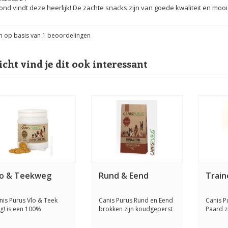
nd vindt deze heerlijk! De zachte snacks zijn van goede kwaliteit en moo
n op basis van
1
beoordelingen
icht vind je dit ook interessant
lo & Teekweg
Rund & Eend
Train
nis Purus Vlo & Teek
Canis Purus Rund en Eend
Canis P
g! is een 100%
brokken zijn koudgeperst
Paard z
uurlijk product w...
. Het is e...
onweers