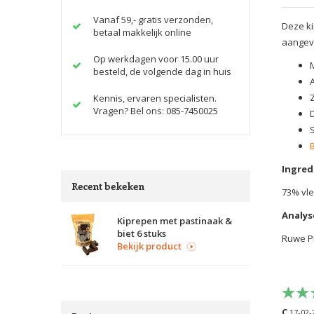
Vanaf 59,- gratis verzonden,
Deze ki
betaal makkelijk online
aangevu
Op werkdagen voor 15.00 uur
besteld, de volgende dag in huis
Kennis, ervaren specialisten.
Vragen? Bel ons: 085-7450025
Ingred
Recent bekeken
73% vle
Analys
Kiprepen met pastinaak &
biet 6 stuks
Ruwe Pr
Bekijk product
C
17-02-