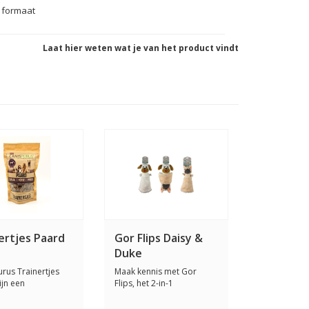
i formaat
Laat hier weten wat je van het product vindt
ertjes Paard
Gor Flips Daisy &
Duke
urus Trainertjes
Maak kennis met Gor
ijn een
Flips, het 2-in-1
taanbare, natu...
omkeerbare
hondenspeel...