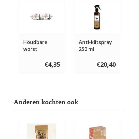
Houdbare
Anti-klitspray
worst
250 ml
rund&kip 600
gram
€4,35
€20,40
Anderen kochten ook