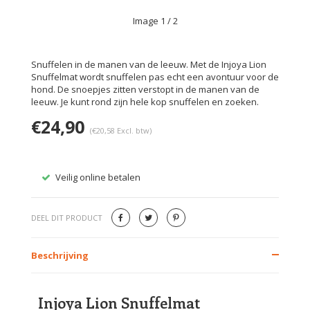
Image
1
/ 2
Snuffelen in de manen van de leeuw. Met de Injoya Lion
Snuffelmat wordt snuffelen pas echt een avontuur voor de
hond. De snoepjes zitten verstopt in de manen van de
leeuw. Je kunt rond zijn hele kop snuffelen en zoeken.
€24,90
(€20,58 Excl. btw)
Veilig online betalen
Gratis
DEEL DIT PRODUCT
Beschrijving
Injoya Lion Snuffelmat