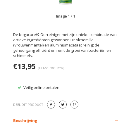
Image
1
/ 1
De bogacare® Oorreiniger met zijn unieke combinatie van
actieve ingrediënten gewonnen uit Alchemilla
(Vrouwenmantel) en aluminiumacetaat reinigt de
gehoorgang efficiënt en remt de groei van bacteriën en
schimmels.
€13,95
(€11,53 Excl. btw)
Veilig online betalen
Gratis
DEEL DIT PRODUCT
Beschrijving