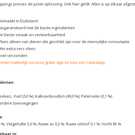
ppings precies de juiste oplossing. Ook hier geldt: Alles is op elkaar afge
Gemaakt in Duitsland
Gegarandeerd met de beste ingrediënten
De beste smaak en verteerbaarheid
Vlees alleen van dieren die geschikt zijn voor de menselijke consumptie
Met extra vers vlees
Snel verzonden
Bestel makkelijk via onze gratis app en kies een cadeautje
iënten:
vlees, -hart (50 %); Kalkoenbouillon (49,9 %); Peterselie (0,1 %)
erdere toevoegingen
e:
,0 %; Vetgehalte 5,0 %; Ruwe as 0,5 %; Ruwe celstof 0,1 %; Vocht 85 %
gbaar in: