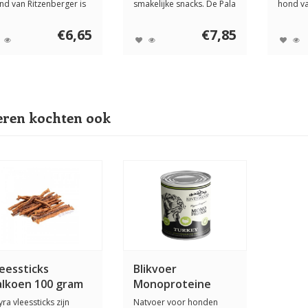
ram
nd van Ritzenberger is
smakelijke snacks. De Pala
hond va
n gestoomde ...
hondensnacks 100%...
De Perri
€6,65
€7,85
ren kochten ook
eessticks
Blikvoer
alkoen 100 gram
Monoproteine
Kalkoen 400 gram
ra vleessticks zijn
Natvoer voor honden