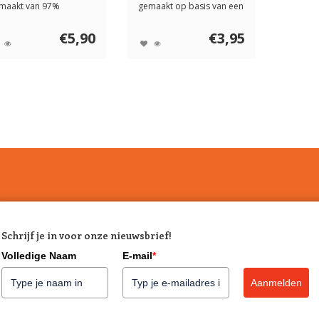
maakt van 97%
gemaakt op basis van een
lkoenvlees en 3% ta...
enkele eiwitbro...
€5,90
€3,95
Schrijf je in voor onze nieuwsbrief!
Volledige Naam
E-mail
*
Aanmelden