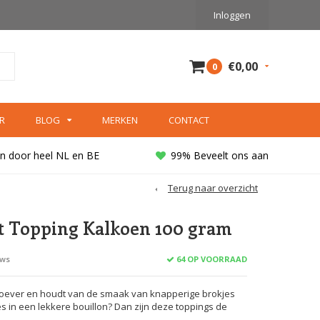
Inloggen
€0,00
0
R
BLOG
MERKEN
CONTACT
n door heel NL en BE
99% Beveelt ons aan
Terug naar overzicht
t Topping Kalkoen 100 gram
64 OP VOORRAAD
ews
roever en houdt van de smaak van knapperige brokjes
s in een lekkere bouillon? Dan zijn deze toppings de