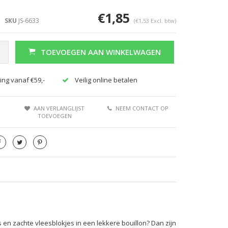
€1,85
SKU
JS-6633
(€1,53 Excl. btw)
TOEVOEGEN AAN WINKELWAGEN
ing vanaf €59,-
Veilig online betalen
AAN VERLANGLIJST
NEEM CONTACT OP
TOEVOEGEN
en zachte vleesblokjes in een lekkere bouillon? Dan zijn