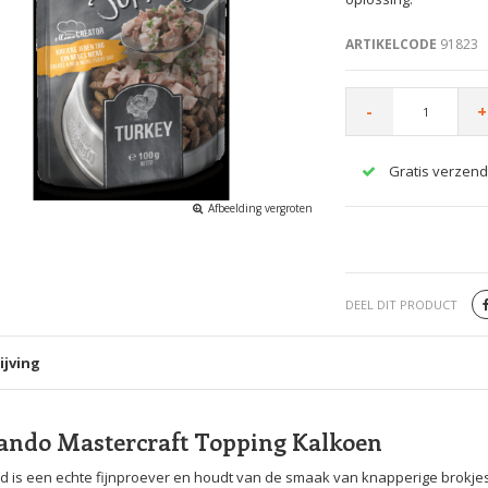
ARTIKELCODE
91823
-
+
Gratis verzend
Afbeelding vergroten
DEEL DIT PRODUCT
ijving
ando Mastercraft Topping Kalkoen
 is een echte fijnproever en houdt van de smaak van knapperige brokjes 