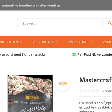
an natuurlijke honden- en kattenvoeding
DIGDHEDEN
VERZORGING
VOOR DE KAT
ZOME
e assortiment hondensnacks
Per PostNL verzonde
Mastercraf
0 revi
Uw hond is een fijnp
en zachte vleesblokje
oplossing.