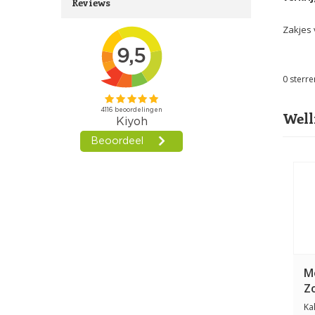
Reviews
Zakjes
0
sterre
Well
M
Z
C
Ka