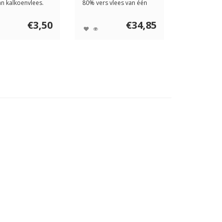
n kalkoenvlees.
80% vers vlees van één
to S...
diersoort, ...
€3,50
€34,85