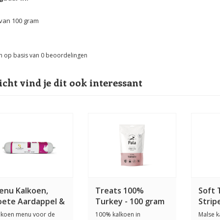
 van 100 gram
n op basis van
0
beoordelingen
icht vind je dit ook interessant
enu Kalkoen,
Treats 100%
Soft 
oete Aardappel &
Turkey - 100 gram
Strip
ourgette 2 x 400
lkoen menu voor de
100% kalkoen in
Malse k