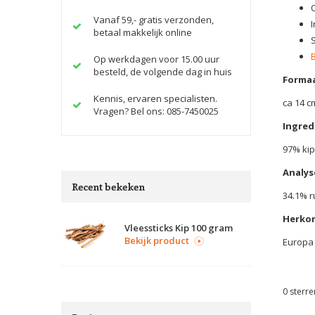
Vanaf 59,- gratis verzonden,
betaal makkelijk online
Op werkdagen voor 15.00 uur
besteld, de volgende dag in huis
Formaa
Kennis, ervaren specialisten.
ca 14 c
Vragen? Bel ons: 085-7450025
Ingred
97% kip
Analys
Recent bekeken
34.1% r
Herko
Vleessticks Kip 100 gram
Bekijk product
Europa
0
sterre