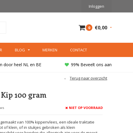
Inloggen
€0,00
0
R
BLOG
MERKEN
CONTACT
n door heel NL en BE
99% Beveelt ons aan
Terug naar overzicht
s Kip 100 gram
NIET OP VOORRAAD
ews
n gemaakt van 100% kippenvlees, een ideale traktatie
 of klein, of in stukjes gebroken als klein
eschikt voor honden die allergisch zijn voor de meest