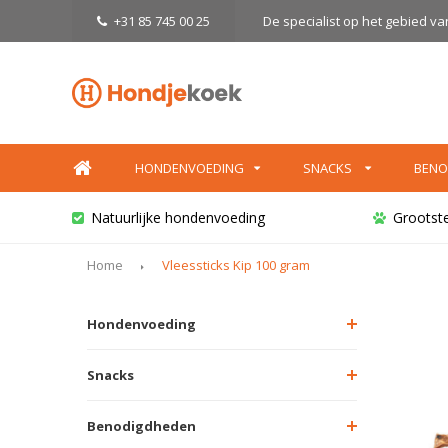
+31 85 745 00 25
De specialist op het gebied v
HONDENVOEDING
SNACKS
BENO
Natuurlijke hondenvoeding
Grootst
Home
Vleessticks Kip 100 gram
Hondenvoeding
Snacks
Benodigdheden