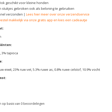
Ook geschikt voor kleine honden
In stukjes gebroken ook als beloning te gebruiken
Snel verzonden |
Lees hier meer over onze verzendservice
Bestel makkelijk via onze gratis app en kies een cadeautje
t:
m
iënten:
, 3% tapioca
e:
uw eiwit, 23% ruw vet, 5.3% ruwe as, 0.8% ruwe celstof, 10.9% vocht
mst:
n op basis van
0
beoordelingen