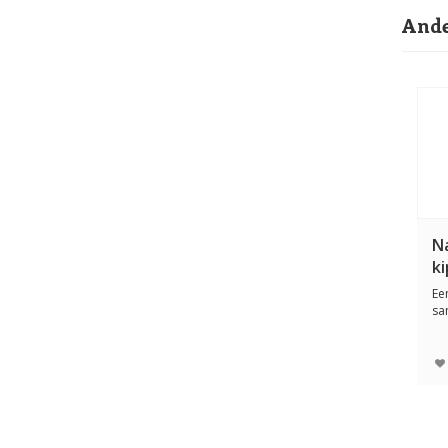
Ande
Na
k
Ee
sa
vl