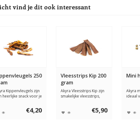
icht vind je dit ook interessant
ippenvleugels 250
Vleesstrips Kip 200
Mini 
ram
gram
yra Kippenvleugels zijn
Akyra Vleesstrips Kip zijn
Akyra m
n heerlijke snack voor je
smakelijke vleesstrips,
ideaal v
d. ...
gemaakt v...
ook voor
€4,20
€5,90