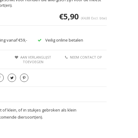
rt(en).
€5,90
(€4,88 Excl. btw)
ing vanaf €59,-
Veilig online betalen
AAN VERLANGLIJST
NEEM CONTACT OP
TOEVOEGEN
of klein, of in stukjes gebroken als klein
rkomende diersoort(en).