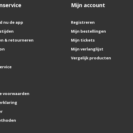
nservice
Mijn account
d nu de app
Registreren
stijden
Mijn bestellingen
n & retourneren
Mijn tickets
on
Mijn verlanglijst
Vergelijk producten
ervice
e voorwaarden
erklaring
er
ethoden