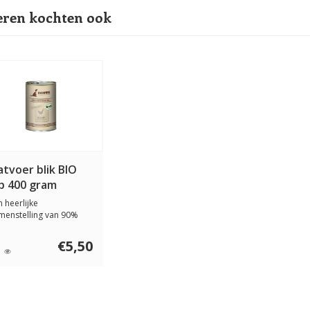
ren kochten ook
tvoer blik BIO
ip 400 gram
n heerlijke
menstelling van 90%
ees in biologische kwa...
€5,50