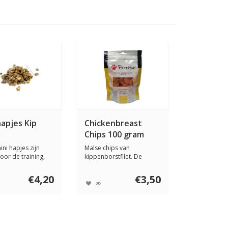
hapjes Kip
Chickenbreast
Chips 100 gram
ini hapjes zijn
Malse chips van
oor de training,
kippenborstfilet. De
 kle...
Perrito Chicken Breast ...
€4,20
€3,50