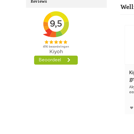
Reviews
Well
K
g
Ak
ee
hon