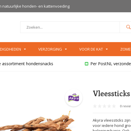
an natuurlijke honden- en kattenvoeding
DIGDHEDEN
VERZORGING
VOOR DE KAT
ZOME
e assortiment hondensnacks
Per PostNL verzonde
Vleesstick
0 revi
Akyra vleessticks zij
voor iedere hond groot
beloningshapje. Ook g