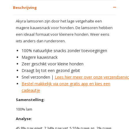
Beschrijving
Akyra lamsoren zijn door het lage vetgehalte een
magere kauwsnack voor honden. De lamsoren hebben
een ideaal formaat voor kleinere honden. Weer eens
iets anders dan runderoren.
100% natuurlijke snacks zonder toevoegingen
Magere kauwsnack
Zeer geschikt voor kleine honden
Draagt bij tot een gezond gebit
Snel verzonden |
Lees hier meer over onze verzendservi
Bestel makkelijk via onze gratis app en kies een
cadeautje
Samenstelling:
100% lam
Analyse:
45.8% ruw eiwit, 7.34% ruw vet, 5.55% ruwe as, 2% ruwe