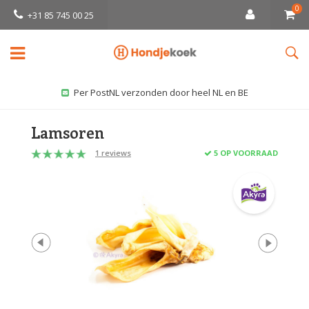
0
+31 85 745 00 25
Per PostNL verzonden door heel NL en BE
Lamsoren
1 reviews
5 OP VOORRAAD