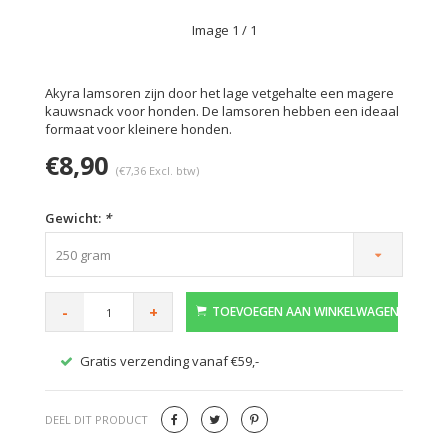
Image
1
/ 1
Akyra lamsoren zijn door het lage vetgehalte een magere
kauwsnack voor honden. De lamsoren hebben een ideaal
formaat voor kleinere honden.
€8,90
(€7,36 Excl. btw)
Gewicht:
*
250 gram
-
+
TOEVOEGEN AAN WINKELWAGEN
Gratis verzending vanaf €59,-
Veilig
DEEL DIT PRODUCT