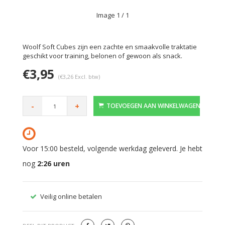
Image
1
/ 1
Woolf Soft Cubes zijn een zachte en smaakvolle traktatie
geschikt voor training, belonen of gewoon als snack.
€3,95
(€3,26 Excl. btw)
-
+
TOEVOEGEN AAN WINKELWAGEN
Voor 15:00 besteld, volgende werkdag geleverd. Je hebt
nog
2:26
uren
Veilig online betalen
Gratis