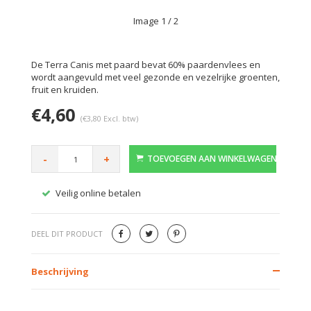
Image
1
/ 2
De Terra Canis met paard bevat 60% paardenvlees en
wordt aangevuld met veel gezonde en vezelrijke groenten,
fruit en kruiden.
€4,60
(€3,80 Excl. btw)
-
+
TOEVOEGEN AAN WINKELWAGEN
Veilig online betalen
Gratis
DEEL DIT PRODUCT
Beschrijving