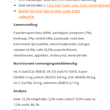
Snel verzonden |
Lees hier meer over onze verzendservi
Bestel via onze app en kies jouw gratis
cadeautje
Samenstelling:
Paardenspiervlees (60%), aardappel, pompoen (7%),
koolraap (7%), venkel (4%), pastinaak, rode biet,
kokosmeel, lijnzaadolie, eierschaalpoeder, biergist,
zeewier (0,4%), salie (0,2%), paardenbloem,
vlierbloesem, appelbes, Andeszout, minerale klei
Nutritionele toevoegingsmiddelen/kg:
Vit. A (3a672a): 4000 IE, Vit. D3 (3a671): 500 IE, koper
(3b405): 5 mg, jodium (3b201): 0,8 mg, zink (3b603): 60 mg,
vit. E (3a700): 50 mg, selenium (3b801): 0,1 mg
Analyse:
Eiwit: 12,2% vetgehalte: 2,2% ruwe celstof: 0,5% ruwe as:
1,2% vocht: 80,7%