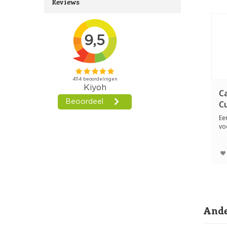
Reviews
Ca
Cu
Ee
vo
en 
Ande