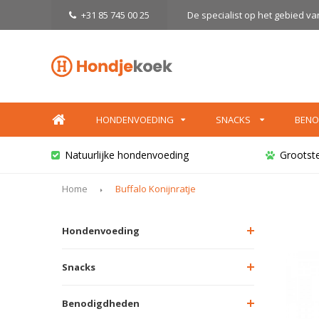
+31 85 745 00 25
De specialist op het gebied v
HONDENVOEDING
SNACKS
BENO
Natuurlijke hondenvoeding
Grootst
Home
Buffalo Konijnratje
Hondenvoeding
Snacks
Benodigdheden