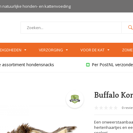
an natuurlijke honden- en kattenvoeding
DIGDHEDEN
VERZORGING
VOOR DE KAT
ZOME
e assortiment hondensnacks
Per PostNL verzonde
Buffalo Kon
0 revi
Een onweerstaanbaar 
hertenhaartjes en een 
spelen!