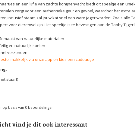
haartjes en een lijfje van zachte konijnenvacht biedt dit speeltje een un
erialen zorgt voor een authentieke geur en gevoel, waardoor het extra aan
ter, inclusief staart, zal jouw kat snel een ware jager worden! Zoals alle T
pect voor dierenwelzijn. Het speeltje is te bevestigen aan de Tabby Tijger
Gemaakt van natuurlijke materialen
eilig en natuurlijk spelen
Snel verzonden
Bestel makkelijk via onze app en kies een cadeautje
ng:
met staart)
n op basis van
0
beoordelingen
icht vind je dit ook interessant