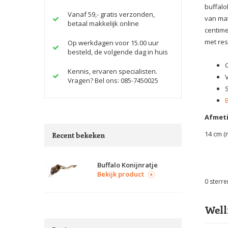
buffalo
Vanaf 59,- gratis verzonden,
van mat
betaal makkelijk online
centime
met res
Op werkdagen voor 15.00 uur
besteld, de volgende dag in huis
Kennis, ervaren specialisten.
V
Vragen? Bel ons: 085-7450025
Afmeti
14 cm (
Recent bekeken
Buffalo Konijnratje
Bekijk product
0
sterre
Well