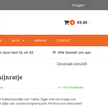
Inloggen
€0,00
0
R
BLOG
MERKEN
CONTACT
n door heel NL en BE
99% Beveelt ons aan
Terug naar overzicht
ijnratje
1 OP VOORRAAD
ews
kattenspeeltje van Tabby Tijger met een kopje van
lijfje van zachte konijnenvacht. Perfect voor interactief