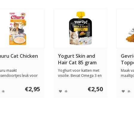
huru Cat Chicken
Yogurt Skin and
Gevr
Hair Cat 85 gram
Topp
gram
uru maakt
Yoghurt voor katten met
Maak v
ssendoortjes leuk voor
visolie. Bevat Omega 3 en
maaltij
tten. Deze smakelijke...
collageen,...
ervaring
€2,95
€2,50