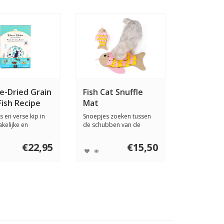
e-Dried Grain
Fish Cat Snuffle
Fish Recipe
Mat
ats
s en verse kip in
Snoepjes zoeken tussen
kelijke en
de schubben van de
e katten...
snuffelvis. De Inj...
€22,95
€15,50