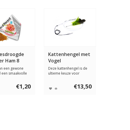
iesdroogde
Kattenhengel met
er Ham 8
Vogel
an een gewone
Deze kattenhengel is de
d een smaakvolle
ultieme keuze voor
en met I...
kattenliefhebbers...
€1,20
€13,50