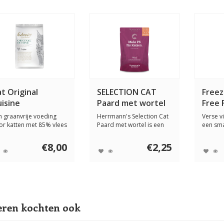
t Original
SELECTION CAT
Freez
isine
Paard met wortel
Free 
100 gram
For C
n graanvrije voeding
Herrmann's Selection Cat
Verse vi
or katten met 85% vlees
Paard met wortel is een
een sma
vis en 1...
complete vo...
volledig
€8,00
€2,25
ren kochten ook