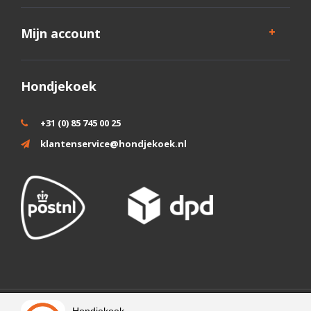
Mijn account
Hondjekoek
+31 (0) 85 745 00 25
klantenservice@hondjekoek.nl
Wij slaan cookies op om onze website te verbeteren. Is dat akkoord?
Hondjekoek