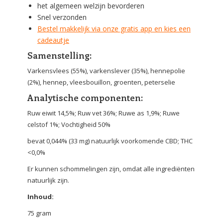
het algemeen welzijn bevorderen
Snel verzonden
Bestel makkelijk via onze gratis app en kies een
cadeautje
Samenstelling:
Varkensvlees (55%), varkenslever (35%), hennepolie
(2%), hennep, vleesbouillon, groenten, peterselie
Analytische componenten:
Ruw eiwit 14,5%; Ruw vet 36%; Ruwe as 1,9%; Ruwe
celstof 1%; Vochtigheid 50%
bevat 0,044% (33 mg) natuurlijk voorkomende CBD; THC
<0,0%
Er kunnen schommelingen zijn, omdat alle ingrediënten
natuurlijk zijn.
Inhoud:
75 gram