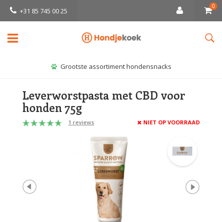
0
+31 85 745 00 25
Grootste assortiment hondensnacks
Leverworstpasta met CBD voor
honden 75g
1 reviews
NIET OP VOORRAAD