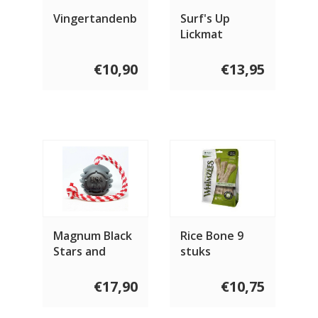
Vingertandenborstel
Surf's Up
Lickmat
€10,90
€13,95
Magnum Black
Rice Bone 9
Stars and
stuks
Stripes Tug
Toy
€17,90
€10,75