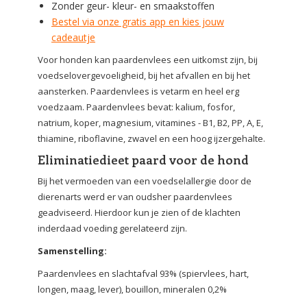
Zonder geur- kleur- en smaakstoffen
Bestel via onze gratis app en kies jouw
cadeautje
Voor honden kan paardenvlees een uitkomst zijn, bij
voedselovergevoeligheid, bij het afvallen en bij het
aansterken. Paardenvlees is vetarm en heel erg
voedzaam. Paardenvlees bevat: kalium, fosfor,
natrium, koper, magnesium, vitamines - B1, B2, PP, A, E,
thiamine, riboflavine, zwavel en een hoog ijzergehalte.
Eliminatiedieet paard voor de hond
Bij het vermoeden van een voedselallergie door de
dierenarts werd er van oudsher paardenvlees
geadviseerd. Hierdoor kun je zien of de klachten
inderdaad voeding gerelateerd zijn.
Samenstelling:
Paardenvlees en slachtafval 93% (spiervlees, hart,
longen, maag, lever), bouillon, mineralen 0,2%