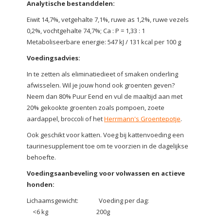
Analytische bestanddelen:
Eiwit 14,7%, vetgehalte 7,1%, ruwe as 1,2%, ruwe vezels
0,2%, vochtgehalte 74,7%; Ca : P = 1,33 : 1
Metaboliseerbare energie: 547 kJ / 131 kcal per 100 g
Voedingsadvies:
In te zetten als eliminatiedieet of smaken onderling
afwisselen. Wil je jouw hond ook groenten geven?
Neem dan 80% Puur Eend en vul de maaltijd aan met
20% gekookte groenten zoals pompoen, zoete
aardappel, broccoli of het
Herrmann's Groentepotje
.
Ook geschikt voor katten. Voeg bij kattenvoeding een
taurinesupplement toe om te voorzien in de dagelijkse
behoefte.
Voedingsaanbeveling voor volwassen en actieve
honden:
Lichaamsgewicht: Voeding per dag:
<6 kg 200g