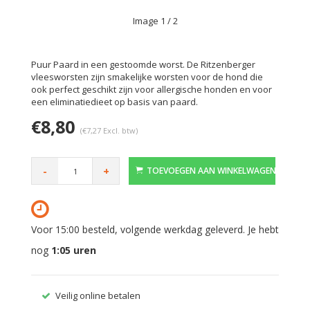
Image
1
/ 2
Puur Paard in een gestoomde worst. De Ritzenberger
vleesworsten zijn smakelijke worsten voor de hond die
ook perfect geschikt zijn voor allergische honden en voor
een eliminatiedieet op basis van paard.
€8,80
(€7,27 Excl. btw)
-
+
TOEVOEGEN AAN WINKELWAGEN
Voor 15:00 besteld, volgende werkdag geleverd. Je hebt
nog
1:05
uren
Veilig online betalen
Gratis