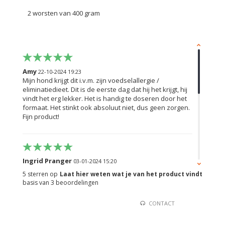
2 worsten van 400 gram
Amy
22-10-2024 19:23
Mijn hond krijgt dit i.v.m. zijn voedselallergie /
eliminatiedieet. Dit is de eerste dag dat hij het krijgt, hij
vindt het erg lekker. Het is handig te doseren door het
formaat. Het stinkt ook absoluut niet, dus geen zorgen.
Fijn product!
Ingrid Pranger
03-01-2024 15:20
mooi vlees! Mijn hond is ivm ernstige jeuk op een
5
sterren op
Laat hier weten wat je van het product vindt
eliminatiedieet gezet en ik ben gestart met dit
basis van
3
beoordelingen
paardenvlees. Het is mooi stevig vlees, heel ietsje
smurrie soms aan de buitenkant, maar erg weinig en
CONTACT
niet over de hele rol. Ik heb ook een paar rollen in
reepjes gesneden en zelf gedroogd in de
voedseldroger. Daar is het stevig genoeg voor. Zo heb