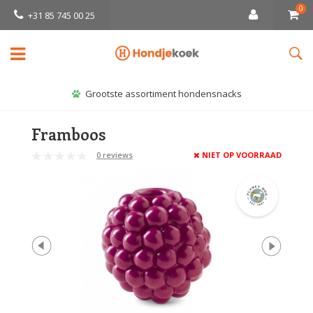
0
+31 85 745 00 25
Grootste assortiment hondensnacks
Framboos
0 reviews
NIET OP VOORRAAD