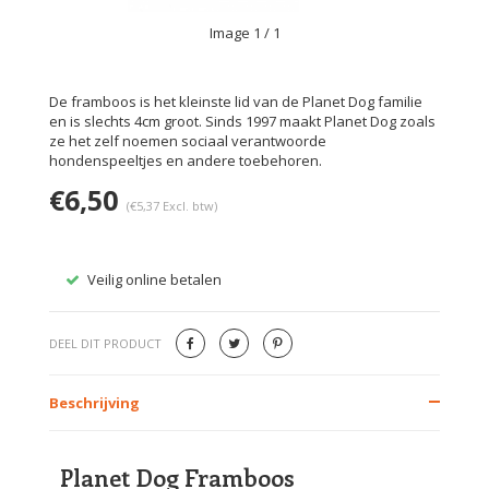
Image
1
/ 1
De framboos is het kleinste lid van de Planet Dog familie
en is slechts 4cm groot. Sinds 1997 maakt Planet Dog zoals
ze het zelf noemen sociaal verantwoorde
hondenspeeltjes en andere toebehoren.
€6,50
(€5,37 Excl. btw)
Veilig online betalen
Gratis
DEEL DIT PRODUCT
Beschrijving
Planet Dog Framboos