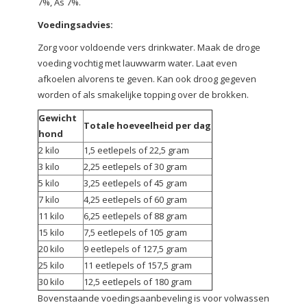
7%, As 7%.
Voedingsadvies:
Zorg voor voldoende vers drinkwater. Maak de droge
voeding vochtig met lauwwarm water. Laat even
afkoelen alvorens te geven. Kan ook droog gegeven
worden of als smakelijke topping over de brokken.
Gewicht
Totale hoeveelheid per dag
hond
2 kilo
1,5 eetlepels of 22,5 gram
3 kilo
2,25 eetlepels of 30 gram
5 kilo
3,25 eetlepels of 45 gram
7 kilo
4,25 eetlepels of 60 gram
11 kilo
6,25 eetlepels of 88 gram
15 kilo
7,5 eetlepels of 105 gram
20 kilo
9 eetlepels of 127,5 gram
25 kilo
11 eetlepels of 157,5 gram
30 kilo
12,5 eetlepels of 180 gram
Bovenstaande voedingsaanbeveling is voor volwassen