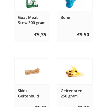
Goat Meat
Bone
Stew 300 gram
€5,35
€9,50
Skinz
Geitenoren
Geitenhuid
250 gram
bot 40 gram
(12 cm)