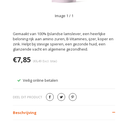
Image
1
/ 1
Gemaakt van 100% IJslandse lamslever, een heerlijke
beloning rijk aan amino zuren, B-Vitamines, ijzer, koper en
zink. Helpt bij stevige spieren, een gezonde huid, een
glanzende vacht en algemene gezondheid.
€7,85
(€6,49 Excl. btw)
Veilig online betalen
Gratis
DEEL DIT PRODUCT
Beschrijving