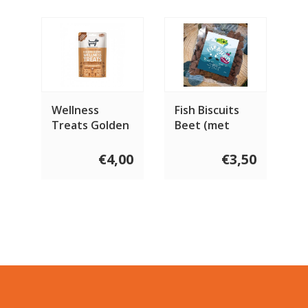
Wellness
Fish Biscuits
Treats Golden
Beet (met
Oldies 100
rode biet) 100
gram
gram
€4,00
€3,50