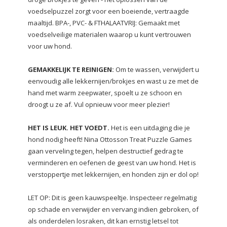
voedselpuzzel zorgt voor een boeiende, vertraagde
maaltijd. BPA-, PVC- & FTHALAATVRIJ: Gemaakt met
voedselveilige materialen waarop u kunt vertrouwen
voor uw hond.
GEMAKKELIJK TE REINIGEN:
Om te wassen, verwijdert u
eenvoudig alle lekkernijen/brokjes en wast u ze met de
hand met warm zeepwater, spoelt u ze schoon en
droogt u ze af. Vul opnieuw voor meer plezier!
HET IS LEUK. HET VOEDT.
Het is een uitdaging die je
hond nodig heeft! Nina Ottosson Treat Puzzle Games
gaan verveling tegen, helpen destructief gedrag te
verminderen en oefenen de geest van uw hond. Het is
verstoppertje met lekkernijen, en honden zijn er dol op!
LET OP: Dit is geen kauwspeeltje. Inspecteer regelmatig
op schade en verwijder en vervang indien gebroken, of
als onderdelen losraken, dit kan ernstig letsel tot