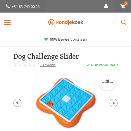
0
+31 85 745 00 25
99% Beveelt ons aan
Dog Challenge Slider
0 reviews
4 OP VOORRAAD