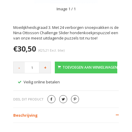
Image
1
/ 1
Moeilijkheidsgraad 3. Met 24 verborgen snoepvakken is de
Nina Ottosson Challenge Slider hondenkoekjespuzzel een
van onze meest uitdagende puzzels tot nu toe!
€30,50
(€25,21 Excl. btw)
-
+
TOEVOEGEN AAN WINKELWAGEN
Veilig online betalen
Gratis
DEEL DIT PRODUCT
Beschrijving