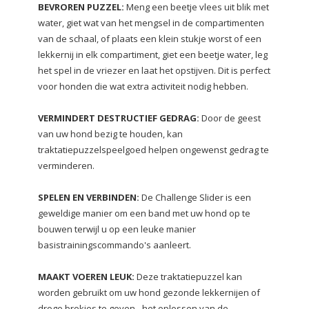
BEVROREN PUZZEL:
Meng een beetje vlees uit blik met
water, giet wat van het mengsel in de compartimenten
van de schaal, of plaats een klein stukje worst of een
lekkernij in elk compartiment, giet een beetje water, leg
het spel in de vriezer en laat het opstijven. Dit is perfect
voor honden die wat extra activiteit nodig hebben.
VERMINDERT DESTRUCTIEF GEDRAG:
Door de geest
van uw hond bezig te houden, kan
traktatiepuzzelspeelgoed helpen ongewenst gedrag te
verminderen.
SPELEN EN VERBINDEN:
De Challenge Slider is een
geweldige manier om een band met uw hond op te
bouwen terwijl u op een leuke manier
basistrainingscommando's aanleert.
MAAKT VOEREN LEUK:
Deze traktatiepuzzel kan
worden gebruikt om uw hond gezonde lekkernijen of
droge brokjes te geven - het oplossen van de