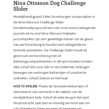
Nina Ottosson Dog Challenge
Slider
Moeilijkheidsgraad 3 Met 24 verborgen snoepvakken is
de Nina Ottosson Challenge Slider
hondenkoekjespuzzel een van onze meest uitdagende
puzzels tot nu toe! Nina Ottosson traktatie-
puzzelspellen zijn een geweldige manier om de geest
van uw hond bezig te houden met uitdagende en
lonende activiteiten. De Challenge Slider houdt de
geest van uw hond bezig met 24
beloningscompartimenten. In dit spel moeten honden
elke schuif één voor één in verschillende richtingen
bewegen om verborgen lekkernijen of voedsel te
onthullen. Schuif, beloon en herhaal!
HOE TE SPELEN:
Plaats de favoriete lekkernijen of
etenswaren van uw hond in de vakken van de
verwijderbare lade. Schuif de lade terug in het spel.
Houd toezicht, laat zien en moedig uw hond aan om
schuifregelaars heen en weer te bewegen om