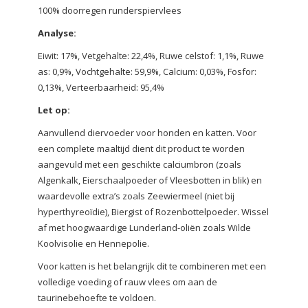
100% doorregen runderspiervlees
Analyse:
Eiwit: 17%, Vetgehalte: 22,4%, Ruwe celstof: 1,1%, Ruwe
as: 0,9%, Vochtgehalte: 59,9%, Calcium: 0,03%, Fosfor:
0,13%, Verteerbaarheid: 95,4%
Let op:
Aanvullend diervoeder voor honden en katten. Voor
een complete maaltijd dient dit product te worden
aangevuld met een geschikte calciumbron (zoals
Algenkalk, Eierschaalpoeder of Vleesbotten in blik) en
waardevolle extra’s zoals Zeewiermeel (niet bij
hyperthyreoïdie), Biergist of Rozenbottelpoeder. Wissel
af met hoogwaardige Lunderland-oliën zoals Wilde
Koolvisolie en Hennepolie.
Voor katten is het belangrijk dit te combineren met een
volledige voeding of rauw vlees om aan de
taurinebehoefte te voldoen.