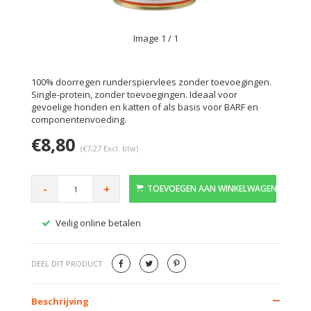
Image
1
/ 1
100% doorregen runderspiervlees zonder toevoegingen.
Single-protein, zonder toevoegingen. Ideaal voor
gevoelige honden en katten of als basis voor BARF en
componentenvoeding.
€8,80
(€7,27 Excl. btw)
-
+
TOEVOEGEN AAN WINKELWAGEN
Veilig online betalen
Gratis
DEEL DIT PRODUCT
Beschrijving