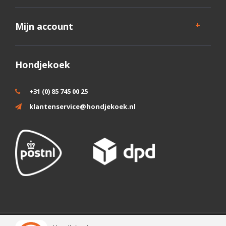
Mijn account
Hondjekoek
+31 (0) 85 745 00 25
klantenservice@hondjekoek.nl
Wij slaan cookies op om onze website te verbeteren. Is dat akkoord?