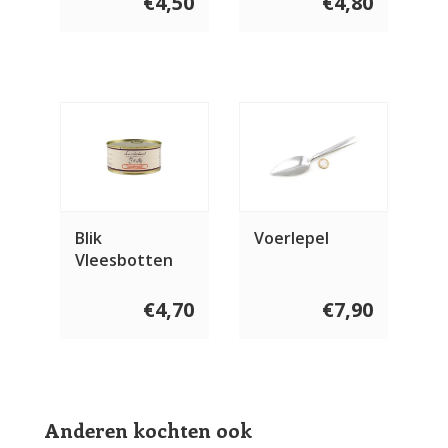
€4,50
€4,80
Blik
Voerlepel
Vleesbotten
(rund)
€4,70
€7,90
Anderen kochten ook