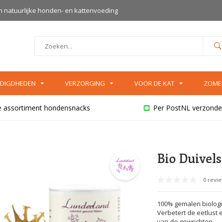
an natuurlijke honden- en kattenvoeding
DIGDHEDEN
VERZORGING
VOOR DE KAT
ZOME
e assortiment hondensnacks
Per PostNL verzonde
Bio Duivel
0 revi
100% gemalen biologi
Verbetert de eetlust 
van de gewrichten.