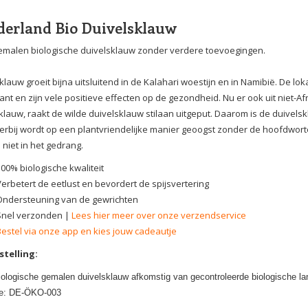
erland Bio Duivelsklauw
malen biologische duivelsklauw zonder verdere toevoegingen.
klauw groeit bijna uitsluitend in de Kalahari woestijn en in Namibië. De l
ant en zijn vele positieve effecten op de gezondheid. Nu er ook uit niet-Afr
klauw, raakt de wilde duivelsklauw stilaan uitgeput. Daarom is de duivelsk
Hierbij wordt op een plantvriendelijke manier geoogst zonder de hoofdwort
 niet in het gedrang.
100% biologische kwaliteit
Verbetert de eetlust en bevordert de spijsvertering
Ondersteuning van de gewrichten
Snel verzonden |
Lees hier meer over onze verzendservice
Bestel via onze app en kies jouw cadeautje
telling:
ologische gemalen duivelsklauw afkomstig van gecontroleerde biologische l
e: DE-ÖKO-003