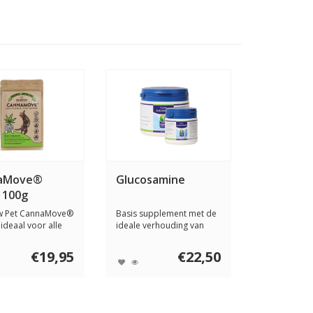
aMove®
Glucosamine
 100g
w Pet CannaMove®
Basis supplement met de
 ideaal voor alle
ideale verhouding van
die...
ingrediënten ...
€19,95
€22,50