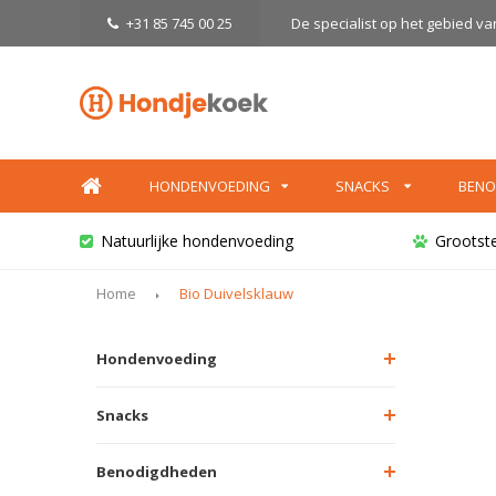
+31 85 745 00 25
De specialist op het gebied v
HONDENVOEDING
SNACKS
BENO
Natuurlijke hondenvoeding
Grootst
Home
Bio Duivelsklauw
Hondenvoeding
Snacks
Benodigdheden