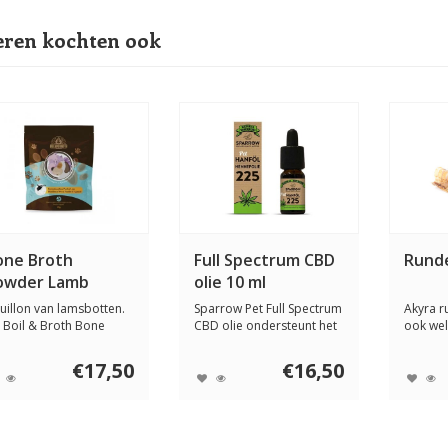
ren kochten ook
one Broth
Full Spectrum CBD
Runde
owder Lamb
olie 10 ml
uillon van lamsbotten.
Sparrow Pet Full Spectrum
Akyra r
 Boil & Broth Bone
CBD olie ondersteunt het
ook wel
oth Lamb is ...
lichaamse...
genoemd,
€17,50
€16,50