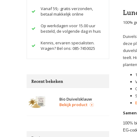
Vanaf 59,- gratis verzonden,
Lund
betaal makkelijk online
100% ge
Op werkdagen voor 15.00 uur
besteld, de volgende dag in huis
Duivels
Kennis, ervaren specialisten.
deze pl
Vragen? Bel ons: 085-7450025
duivels
teelt. 
planten
Recent bekeken
Bio Duivelsklauw
Bekijk product
Samens
100% bi
EG-cod