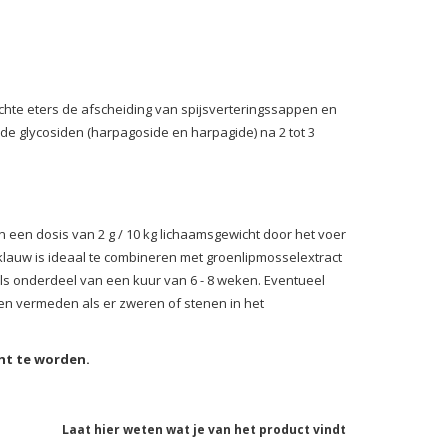
echte eters de afscheiding van spijsverteringssappen en
e glycosiden (harpagoside en harpagide) na 2 tot 3
een dosis van 2 g / 10 kg lichaamsgewicht door het voer
klauw is ideaal te combineren met groenlipmosselextract
als onderdeel van een kuur van 6 - 8 weken.
Eventueel
n vermeden als er zweren of stenen in het
cht te worden.
Laat hier weten wat je van het product vindt