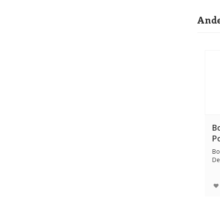
Ande
B
P
Bo
De
Br