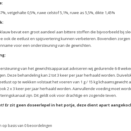
e:
,67%, vetgehalte 0,5%, ruwe celstof 5,1%, ruwe as 5,5%, dikte 1,45%
k:
klauw bevat een groot aandeel aan bittere stoffen die bijvoorbeeld bij sl
 ook de eetlust en spijsvertering kunnen verbeteren. Bovendien zorgen d
inname voor een ondersteuning van de gewrichten.
ng:
ersteuning van het gewrichtsapparaat adviseren wij gedurende 6-8 weken 
gen.
Deze behandeling kan 2 tot 3 keer per jaar herhaald worden.
Duivels
etlust op te wekken volstaat het voeren van 1 g / 15 kg lichaamsgewicht 
 ook 2 x 3 keer per jaar herhaald worden.
Aanvullende voeding moet worde
rteringskanaal zijn.
Dit geldt ook voor drachtige en zogende teven.
t! Er zit geen doseerlepel in het potje, deze dient apart aangeko
n op basis van
0
beoordelingen