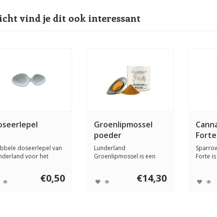
icht vind je dit ook interessant
oseerlepel
Groenlipmossel
Cann
poeder
Forte
bbele doseerlepel van
Lunderland
Sparro
nderland voor het
Groenlipmossel is een
Forte is
uwkeurig afmet...
voedingssupplement ter
honden 
onde...
€0,50
€14,30