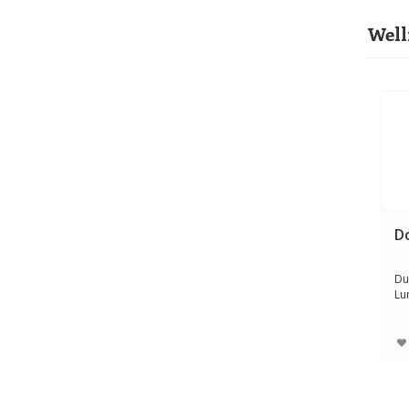
Well
D
Du
Lu
na