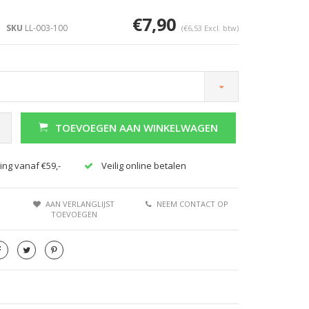
€7,90
SKU
LL-003-100
(€6,53 Excl. btw)
TOEVOEGEN AAN WINKELWAGEN
ing vanaf €59,-
Veilig online betalen
AAN VERLANGLIJST
NEEM CONTACT OP
TOEVOEGEN