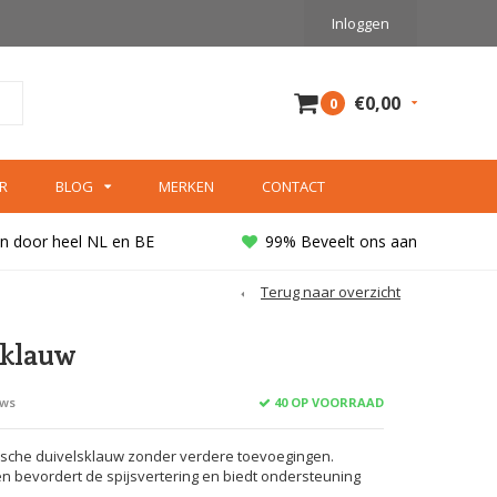
Inloggen
€0,00
0
R
BLOG
MERKEN
CONTACT
n door heel NL en BE
99% Beveelt ons aan
Terug naar overzicht
sklauw
40 OP VOORRAAD
ews
sche duivelsklauw zonder verdere toevoegingen.
en bevordert de spijsvertering en biedt ondersteuning