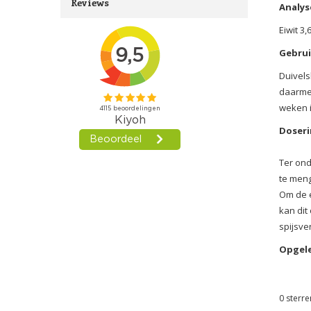
Reviews
Analys
Eiwit 3
Gebrui
Duivels
daarmee
weken 
Doseri
Ter ond
te men
Om de e
kan dit
spijsve
Opgele
0
sterre