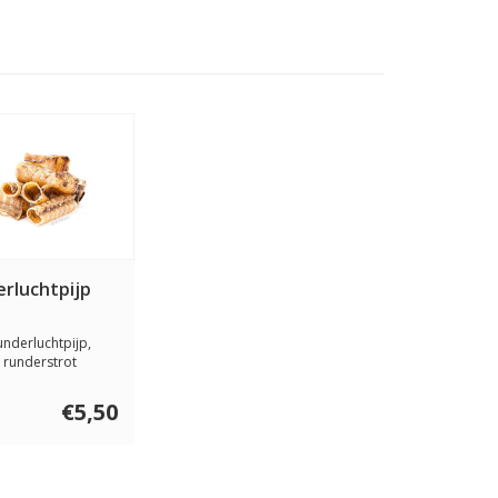
rluchtpijp
underluchtpijp,
 runderstrot
 is een t...
€5,50