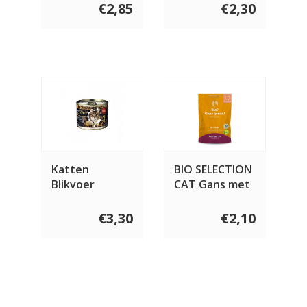
gram
€2,85
€2,30
Katten
BIO SELECTION
Blikvoer
CAT Gans met
Kalkoen,
courgette
Kwartel en
€3,30
€2,10
Zalmolie