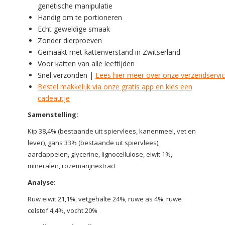
genetische manipulatie
Handig om te portioneren
Echt geweldige smaak
Zonder dierproeven
Gemaakt met kattenverstand in Zwitserland
Voor katten van alle leeftijden
Snel verzonden |
Lees hier meer over onze verzendservi
Bestel makkelijk via onze gratis app en kies een
cadeautje
Samenstelling:
Kip 38,4% (bestaande uit spiervlees, kanenmeel, vet en
lever), gans 33% (bestaande uit spiervlees),
aardappelen, glycerine, lignocellulose, eiwit 1%,
mineralen, rozemarijnextract
Analyse:
Ruw eiwit 21,1%, vetgehalte 24%, ruwe as 4%, ruwe
celstof 4,4%, vocht 20%