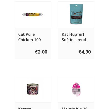
Cat Pure
Kat Hupferl
Chicken 100
Softies eend
gram
80 gram
€2,00
€4,90
Katten
Mausle Kip 28