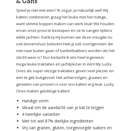
& Gans
Speel je niet met eten?
Ik zeg je: ja natuurlijk wel!
Wij
katten combineren graag het leuke met het nuttige,
want slimme koppen maken van werk leuk!
We houden
ervan onze prooi te besluipen en ze te vangen tijdens
wilde jachten.
Dankzij mij kunnen we deze vreugde nu
ook binnenshuis beleven!
Heb jij ook soortgenoten die
niet naar buiten gaan of banketbakkers worden als het
slecht weer is?
Dus bedacht ik iets heel ingenieus:
mega leuke traktaties en jachtplezier in één!
My Lucky
Ones als super vlezige traktaties geven veel plezier en
een te gek buitgevoel.
Het achtervolgen, graaien en
genieten van prooien is voor ons katten erg leuk.
Lucky
Ones maken gelukkige katten!
Handige vorm
Ideaal om de aandacht van je kat te krijgen
4 heerlijke varianten
Met tot wel 87% dierlijke ingrediënten
Vrij van granen, gluten, toegevoegde suikers en