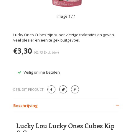
Image
1
/ 1
Lucky Ones Cubes zijn super vlezige traktaties en geven
veel plezier en een te gek buitgevoel.
€3,30
(€2,73 Excl. btw)
Veilig online betalen
Gratis
DEEL DIT PRODUCT
Beschrijving
Lucky Lou Lucky Ones Cubes Kip