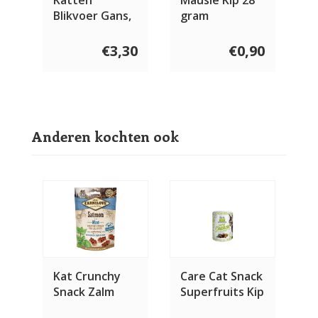
Blikvoer Gans,
gram
Kip en
Saffloerolie
€3,30
€0,90
Anderen kochten ook
Kat Crunchy
Care Cat Snack
Snack Zalm
Superfruits Kip
met Munt 50
100 gram