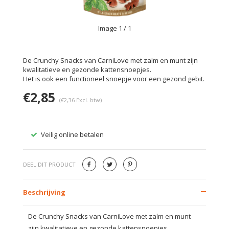
Image
1
/ 1
De Crunchy Snacks van CarniLove met zalm en munt zijn
kwalitatieve en gezonde kattensnoepjes.
Het is ook een functioneel snoepje voor een gezond gebit.
€2,85
(€2,36 Excl. btw)
Veilig online betalen
Gratis
DEEL DIT PRODUCT
Beschrijving
De Crunchy Snacks van CarniLove met zalm en munt
zijn kwalitatieve en gezonde kattensnoepjes.