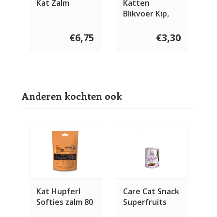
Kat Zalm
Katten
Blikvoer Kip,
Zalm en
Saffloerolie
€6,75
€3,30
Anderen kochten ook
Kat Hupferl
Care Cat Snack
Softies zalm 80
Superfruits
gram
Zalm 100 gram