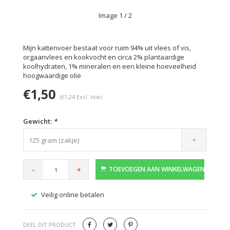
Image
1
/ 2
Mijn kattenvoer bestaat voor ruim 94% uit vlees of vis,
orgaanvlees en kookvocht en circa 2% plantaardige
koolhydraten, 1% mineralen en een kleine hoeveelheid
hoogwaardige olie
€1,50
(€1,24 Excl. btw)
Gewicht:
*
125 gram (zakje)
-
+
TOEVOEGEN AAN WINKELWAGEN
Veilig online betalen
Gratis
DEEL DIT PRODUCT