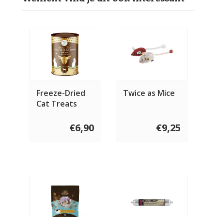
Freeze-Dried
Twice as Mice
Cat Treats
Lamb Treats
50 gram
€6,90
€9,25