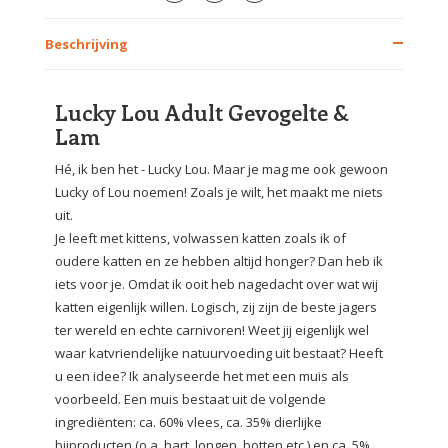
Beschrijving
Lucky Lou Adult Gevogelte &
Lam
Hé, ik ben het - Lucky Lou. Maar je mag me ook gewoon
Lucky of Lou noemen! Zoals je wilt, het maakt me niets
uit.
Je leeft met kittens, volwassen katten zoals ik of
oudere katten en ze hebben altijd honger? Dan heb ik
iets voor je. Omdat ik ooit heb nagedacht over wat wij
katten eigenlijk willen. Logisch, zij zijn de beste jagers
ter wereld en echte carnivoren! Weet jij eigenlijk wel
waar katvriendelijke natuurvoeding uit bestaat? Heeft
u een idee? Ik analyseerde het met een muis als
voorbeeld. Een muis bestaat uit de volgende
ingrediënten: ca. 60% vlees, ca. 35% dierlijke
bijproducten (o.a. hart, longen, botten etc.) en ca. 5%