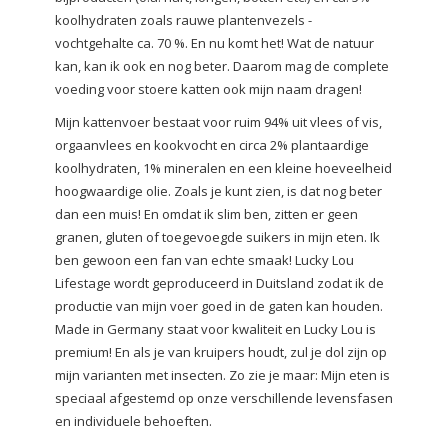
koolhydraten zoals rauwe plantenvezels -
vochtgehalte ca. 70 %. En nu komt het! Wat de natuur
kan, kan ik ook en nog beter. Daarom mag de complete
voeding voor stoere katten ook mijn naam dragen!
Mijn kattenvoer bestaat voor ruim 94% uit vlees of vis,
orgaanvlees en kookvocht en circa 2% plantaardige
koolhydraten, 1% mineralen en een kleine hoeveelheid
hoogwaardige olie. Zoals je kunt zien, is dat nog beter
dan een muis! En omdat ik slim ben, zitten er geen
granen, gluten of toegevoegde suikers in mijn eten. Ik
ben gewoon een fan van echte smaak! Lucky Lou
Lifestage wordt geproduceerd in Duitsland zodat ik de
productie van mijn voer goed in de gaten kan houden.
Made in Germany staat voor kwaliteit en Lucky Lou is
premium! En als je van kruipers houdt, zul je dol zijn op
mijn varianten met insecten. Zo zie je maar: Mijn eten is
speciaal afgestemd op onze verschillende levensfasen
en individuele behoeften.