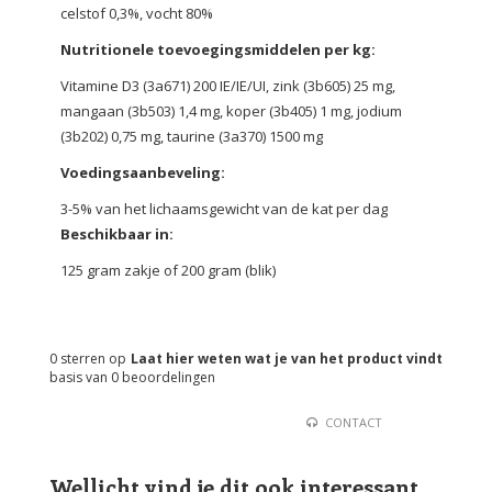
celstof 0,3%, vocht 80%
Nutritionele toevoegingsmiddelen per kg:
Vitamine D3 (3a671) 200 IE/IE/UI, zink (3b605) 25 mg,
mangaan (3b503) 1,4 mg, koper (3b405) 1 mg, jodium
(3b202) 0,75 mg, taurine (3a370) 1500 mg
Voedingsaanbeveling
:
3-5% van het lichaamsgewicht van de kat per dag
Beschikbaar in:
125 gram zakje of 200 gram (blik)
0
sterren op
Laat hier weten wat je van het product vindt
basis van
0
beoordelingen
CONTACT
Wellicht vind je dit ook interessant