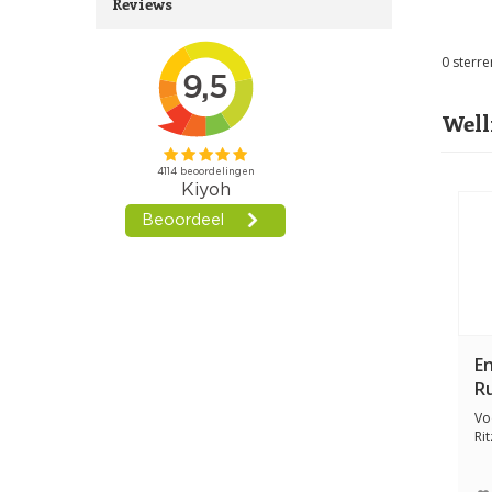
Reviews
0
sterre
Well
E
R
H
Vo
g
Ri
Me