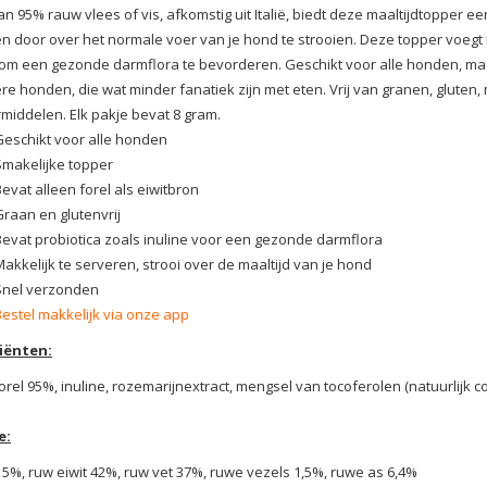
n 95% rauw vlees of vis, afkomstig uit Italië, biedt deze maaltijdtopper e
n door over het normale voer van je hond te strooien. Deze topper voegt 
 om een gezonde darmflora te bevorderen. Geschikt voor alle honden, ma
re honden, die wat minder fanatiek zijn met eten. Vrij van granen, gluten, 
iddelen. Elk pakje bevat 8 gram.
Geschikt voor alle honden
Smakelijke topper
evat alleen forel als eiwitbron
Graan en glutenvrij
Bevat probiotica zoals inuline voor een gezonde darmflora
akkelijk te serveren, strooi over de maaltijd van je hond
Snel verzonden
Bestel makkelijk via onze app
iënten:
orel 95%, inuline, rozemarijnextract, mengsel van tocoferolen (natuurlijk
e:
 5%, ruw eiwit 42%, ruw vet 37%, ruwe vezels 1,5%, ruwe as 6,4%