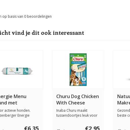
n op basis van
0
beoordelingen
icht vind je dit ook interessant
nergie Menu
Churu Dog Chicken
Natuu
und met
With Cheese
Makre
avermout 2 x 400
de ho
or actieve honden.
Inaba Churu maakt
Gezond 
ram
tzenberger Energie
tussendoortjes leuk voor
beste c
nu Rund is speci...
honden. Deze smak...
makreelf
€6,35
€2,95