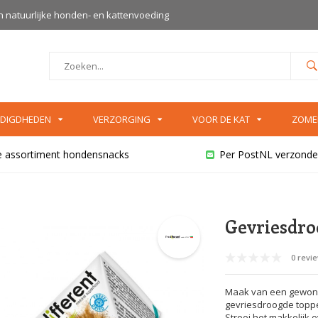
an natuurlijke honden- en kattenvoeding
DIGDHEDEN
VERZORGING
VOOR DE KAT
ZOME
e assortiment hondensnacks
Per PostNL verzonde
Gevriesdro
0 revi
Maak van een gewone 
gevriesdroogde toppe
Strooi het makkelijk o