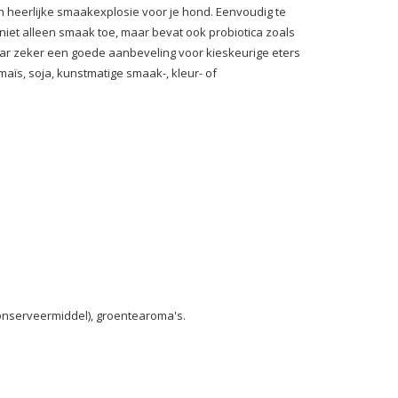
en heerlijke smaakexplosie voor je hond. Eenvoudig te
niet alleen smaak toe, maar bevat ook probiotica zoals
ar zeker een goede aanbeveling voor kieskeurige eters
maïs, soja, kunstmatige smaak-, kleur- of
 conserveermiddel), groentearoma's.