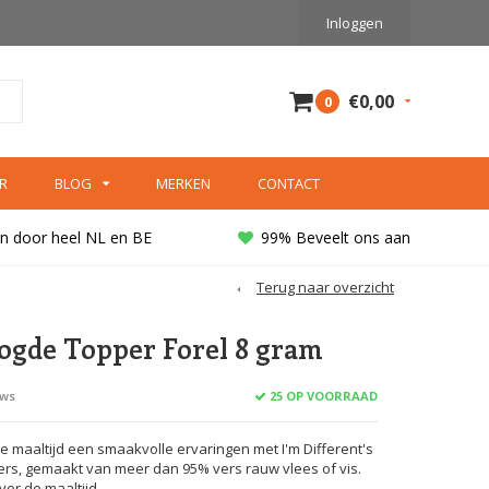
Inloggen
€0,00
0
R
BLOG
MERKEN
CONTACT
n door heel NL en BE
99% Beveelt ons aan
Terug naar overzicht
ogde Topper Forel 8 gram
25 OP VOORRAAD
ews
maaltijd een smaakvolle ervaringen met I'm Different's
rs, gemaakt van meer dan 95% vers rauw vlees of vis.
ver de maaltijd.