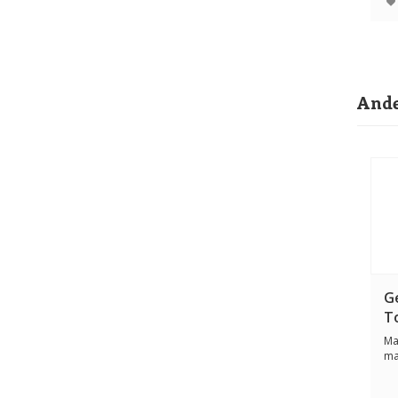
Ande
G
T
g
Ma
ma
erv