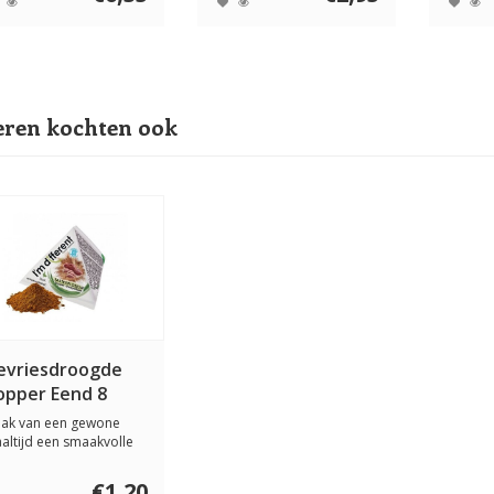
ren kochten ook
evriesdroogde
opper Eend 8
ram
ak van een gewone
altijd een smaakvolle
aringen met I...
€1,20