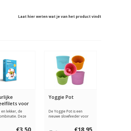
Laat hier weten wat je van het product vindt
rlijke
Yoggie Pot
elfilets voor
nd 120 gram
en lekker, de
De Yoggie Pot is een
ombinatie. Deze
nieuwe slowfeeder voor
ilets ku...
afleiding, plezi...
€3,50
€18,95