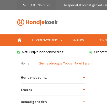
+31 85 745 00 25
De specialist op het gebied v
HONDENVOEDING
SNACKS
BENO
Natuurlijke hondenvoeding
Grootst
Home
Gevriesdroogde Topper Forel 8 gram
Hondenvoeding
Snacks
Benodigdheden