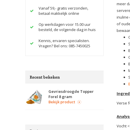
meer da
Vanaf 59,- gratis verzonden,
servere
betaal makkelijk online
inuline
of oude
Op werkdagen voor 15.00 uur
besteld, de volgende dag in huis
bewaarm
Kennis, ervaren specialisten.
Vragen? Bel ons: 085-7450025
B
M
Recent bekeken
Gevriesdroogde Topper
Ingred
Forel 8 gram
Bekijk product
Verse f
Analys
Vocht <