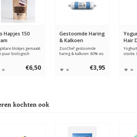
io Hapjes 150
Gestoomde Haring
Yogur
ram
& Kalkoen
Hair 
Compleet 600
pklare blokjes gemaakt
ZooChef gestoomde
Yoghur
gram
n puur biologisch
haring & kalkoen: 80% vis
visolie
uimveevlees d...
& gevogelte + 20...
collagee
€6,50
€3,95
ren kochten ook