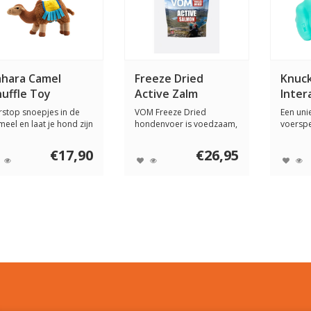
ahara Camel
Freeze Dried
Knuck
nuffle Toy
Active Zalm
Inter
Toy
rstop snoepjes in de
VOM Freeze Dried
Een uni
meel en laat je hond zijn
hondenvoer is voedzaam,
voerspe
eurneus...
lichtgewicht en een...
de Knuck
€17,90
€26,95