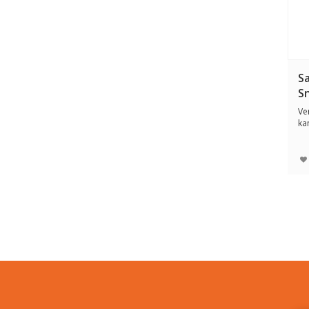
S
S
Ve
ka
sp