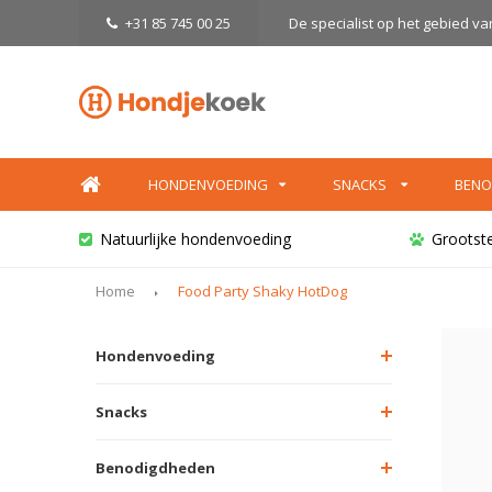
+31 85 745 00 25
De specialist op het gebied v
HONDENVOEDING
SNACKS
BENO
Natuurlijke hondenvoeding
Grootst
Home
Food Party Shaky HotDog
Hondenvoeding
Snacks
Benodigdheden