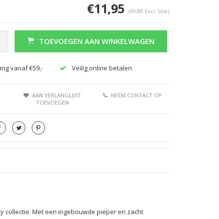
€11,95
(€9,88 Excl. btw)
TOEVOEGEN AAN WINKELWAGEN
ing vanaf €59,-
Veilig online betalen
Afbeelding vergroten
Afbeeldi
AAN VERLANGLIJST
NEEM CONTACT OP
TOEVOEGEN
y collectie. Met een ingebouwde pieper en zacht