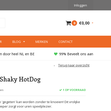
Inloggen
€0,00
0
R
BLOG
MERKEN
CONTACT
n door heel NL en BE
99% Beveelt ons aan
Terug naar overzicht
 Shaky HotDog
1 OP VOORRAAD
ews
 'gegeten' kan worden zonder te knoeien! Dit vrolijke
ieper zorgt voor uren speelplezier.