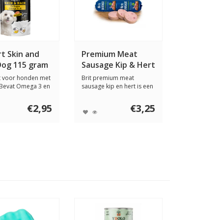
t Skin and
Premium Meat
Dog 115 gram
Sausage Kip & Hert
800 gram
t voor honden met
Brit premium meat
. Bevat Omega 3 en
sausage kip en hert is een
n,...
volledige voedi...
€2,95
€3,25