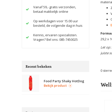
materia
Vanaf 59,- gratis verzonden,
betaal makkelijk online
Op werkdagen voor 15.00 uur
besteld, de volgende dag in huis
Formaa
Kennis, ervaren specialisten.
29,2 x 1
Vragen? Bel ons: 085-7450025
Let op:
juiste 
Recent bekeken
0
sterre
Food Party Shaky HotDog
Well
Bekijk product