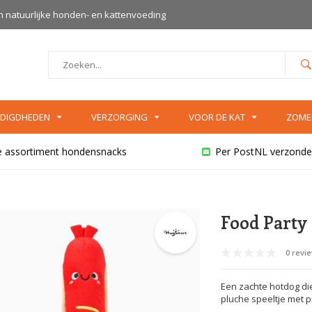
an natuurlijke honden- en kattenvoeding
DIGDHEDEN
VERZORGING
VOOR DE KAT
ZOME
e assortiment hondensnacks
Per PostNL verzonde
Food Party
0 revi
Een zachte hotdog die
pluche speeltje met p