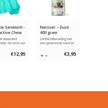
le Sandwich -
Natvoer – Duck
active Chew
400 gram
ek stuiterend
Zachte blikvoeding met
eltje. De vorm van
vers gestoomde eend en
le Sa...
gezonde ingre...
€12,95
€3,95