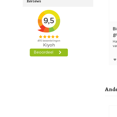
Reviews
B
g
Ha
va
pl
Ande