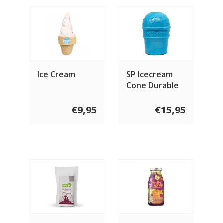
Ice Cream
SP Icecream
Cone Durable
Pup-X Rubber
Chew
€9,95
€15,95