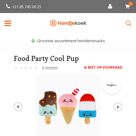
0
+31 85 745 00 25
Grootste assortiment hondensnacks
Food Party Cool Pup
0 reviews
NIET OP VOORRAAD