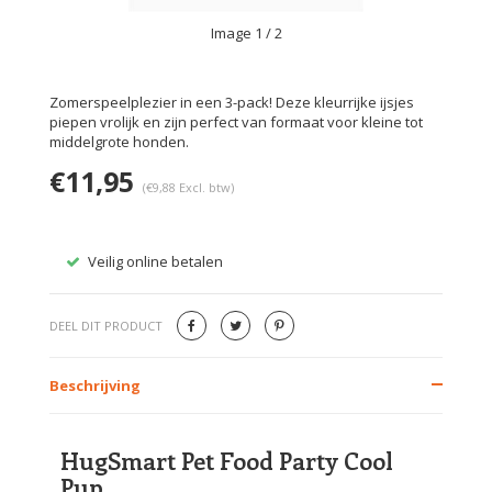
Image
1
/ 2
Zomerspeelplezier in een 3-pack! Deze kleurrijke ijsjes
piepen vrolijk en zijn perfect van formaat voor kleine tot
middelgrote honden.
€11,95
(€9,88 Excl. btw)
Veilig online betalen
Gratis
DEEL DIT PRODUCT
Beschrijving
HugSmart Pet Food Party Cool
Pup