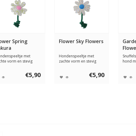
lower Spring
Flower Sky Flowers
Garde
akura
Flowe
ndenspeeltje met
Hondenspeeltje met
Snuffel
chte vorm en stevig
zachte vorm en stevig
hond m
w. Stimuleert ac...
touw. Stimuleert ac...
snacks i
€5,90
€5,90