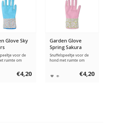
n Glove Sky
Garden Glove
rs
Spring Sakura
speeltje voor de
Snuffelspeeltje voor de
et ruimte om
hond met ruimte om
n te vers...
snacks in te vers...
€4,20
€4,20