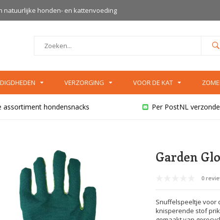
an natuurlijke honden- en kattenvoeding
DIGDHEDEN
VERZORGING
VOOR DE KAT
ZOME
e assortiment hondensnacks
Per PostNL verzonde
Garden Gl
0 revi
Snuffelspeeltje voor
knisperende stof pri
gemaakt van gerecycl