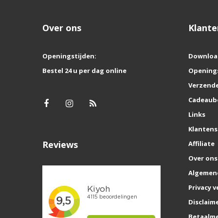
Over ons
Klante
Openingstijden:
Downloa
Bestel 24 u per dag online
Opening
Verzende
Cadeaub
Links
Klantens
Reviews
Affiliate
Over ons
Algemen
Privacy v
Disclaim
Betaalm