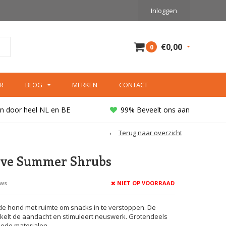
Inloggen
€0,00
0
R
BLOG
MERKEN
CONTACT
n door heel NL en BE
99% Beveelt ons aan
Terug naar overzicht
ove Summer Shrubs
NIET OP VOORRAAD
ews
 de hond met ruimte om snacks in te verstoppen. De
kkelt de aandacht en stimuleert neuswerk. Grotendeels
ede materialen.