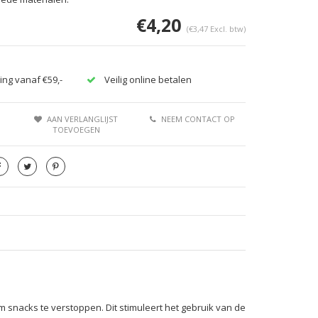
€4,20
(€3,47 Excl. btw)
ing vanaf €59,-
Veilig online betalen
AAN VERLANGLIJST
NEEM CONTACT OP
TOEVOEGEN
Afbeelding vergroten
Afbeeldi
snacks te verstoppen. Dit stimuleert het gebruik van de