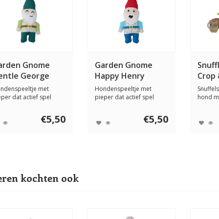
arden Gnome
Garden Gnome
Snuff
entle George
Happy Henry
Crop 
ndenspeeltje met
Hondenspeeltje met
Snuffel
eper dat actief spel
pieper dat actief spel
hond m
imuleert. Dubbel...
stimuleert. Dubbel...
plantjes
€5,50
€5,50
ren kochten ook