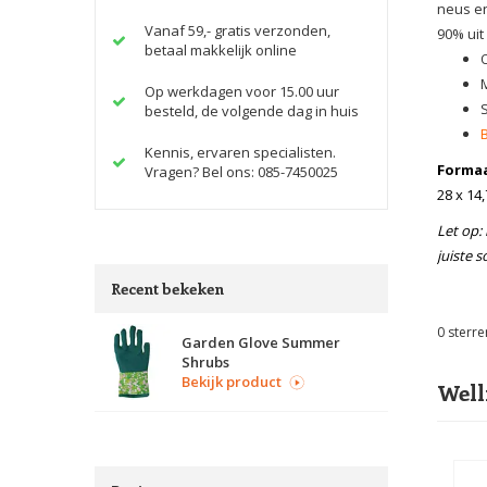
neus en
Vanaf 59,- gratis verzonden,
90% uit
betaal makkelijk online
Op werkdagen voor 15.00 uur
besteld, de volgende dag in huis
Kennis, ervaren specialisten.
Formaa
Vragen? Bel ons: 085-7450025
28 x 14,
Let op:
juiste 
Recent bekeken
0
sterre
Garden Glove Summer
Shrubs
Bekijk product
Well