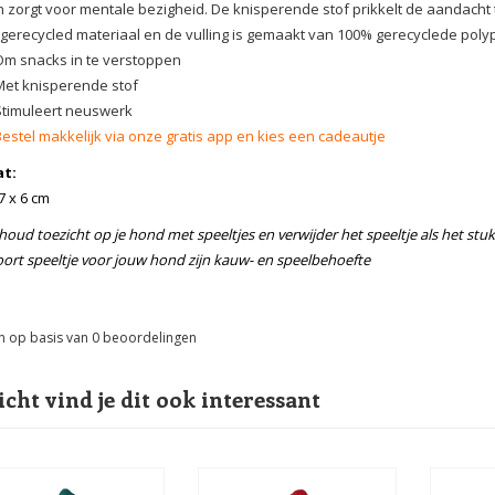
 zorgt voor mentale bezigheid. De knisperende stof prikkelt de aandacht 
 gerecycled materiaal en de vulling is gemaakt van 100% gerecyclede pol
Om snacks in te verstoppen
Met knisperende stof
Stimuleert neuswerk
Bestel makkelijk via onze gratis app en kies een cadeautje
t:
7 x 6 cm
 houd toezicht op je hond met speeltjes en verwijder het speeltje als het stu
soort speeltje voor jouw hond zijn kauw- en speelbehoefte
n op basis van
0
beoordelingen
icht vind je dit ook interessant