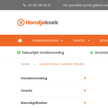
+31 85 745 00 25
De specialist op het gebied v
HONDENVOEDING
SNACKS
BENO
Natuurlijke hondenvoeding
Grootst
Home
Garden Glove Summer Shrubs
Hondenvoeding
Snacks
Benodigdheden