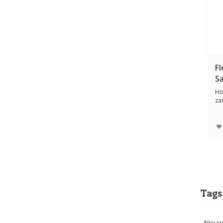
F
S
Ho
za
tou
Tags
Nieuw