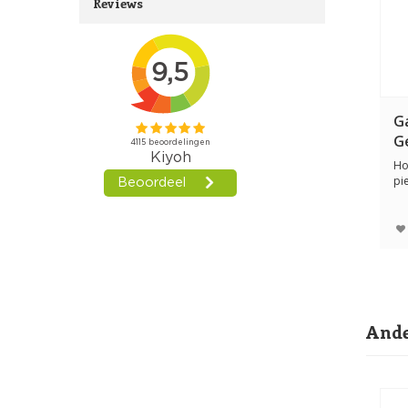
Reviews
G
G
Ho
pi
st
Ande