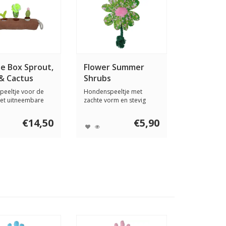
le Box Sprout,
Flower Summer
& Cactus
Shrubs
speeltje voor de
Hondenspeeltje met
et uitneembare
zachte vorm en stevig
 om sna...
touw. Stimuleert ac...
€14,50
€5,90