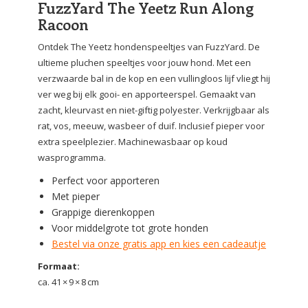
FuzzYard The Yeetz Run Along
Racoon
Ontdek The Yeetz hondenspeeltjes van FuzzYard. De
ultieme pluchen speeltjes voor jouw hond. Met een
verzwaarde bal in de kop en een vullingloos lijf vliegt hij
ver weg bij elk gooi- en apporteerspel. Gemaakt van
zacht, kleurvast en niet-giftig polyester. Verkrijgbaar als
rat, vos, meeuw, wasbeer of duif. Inclusief pieper voor
extra speelplezier. Machinewasbaar op koud
wasprogramma.
Perfect voor apporteren
Met pieper
Grappige dierenkoppen
Voor middelgrote tot grote honden
Bestel via onze gratis app en kies een cadeautje
Formaat:
ca. 41 × 9 × 8 cm