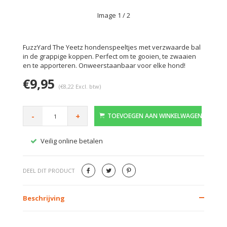
Image
1
/ 2
FuzzYard The Yeetz hondenspeeltjes met verzwaarde bal
in de grappige koppen. Perfect om te gooien, te zwaaien
en te apporteren. Onweerstaanbaar voor elke hond!
€9,95
(€8,22 Excl. btw)
-
+
TOEVOEGEN AAN WINKELWAGEN
Veilig online betalen
Gratis
DEEL DIT PRODUCT
Beschrijving