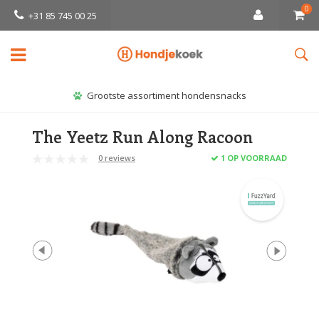
0
+31 85 745 00 25
Grootste assortiment hondensnacks
The Yeetz Run Along Racoon
0 reviews
1 OP VOORRAAD