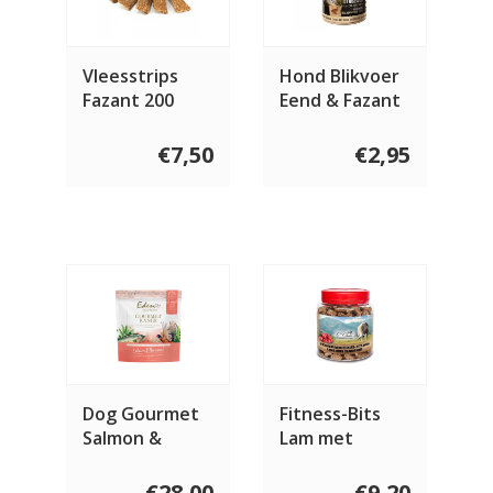
Vleesstrips
Hond Blikvoer
Fazant 200
Eend & Fazant
gram
400 gram
€7,50
€2,95
Dog Gourmet
Fitness-Bits
Salmon &
Lam met
Pheasant
cranberry 400
gram
€28,00
€9,20