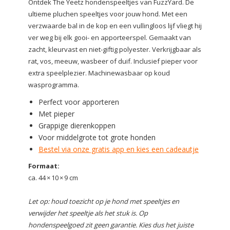
Ontdek The Yeetz hondenspeeltjes van FuzzYard. De
ultieme pluchen speeltjes voor jouw hond. Met een
verzwaarde bal in de kop en een vullingloos lijf vliegt hij
ver weg bij elk gooi- en apporteerspel. Gemaakt van
zacht, kleurvast en niet-giftig polyester. Verkrijgbaar als
rat, vos, meeuw, wasbeer of duif. Inclusief pieper voor
extra speelplezier. Machinewasbaar op koud
wasprogramma.
Perfect voor apporteren
Met pieper
Grappige dierenkoppen
Voor middelgrote tot grote honden
Bestel via onze gratis app en kies een cadeautje
Formaat:
ca. 44 × 10 × 9 cm
Let op: houd toezicht op je hond met speeltjes en
verwijder het speeltje als het stuk is. Op
hondenspeelgoed zit geen garantie. Kies dus het juiste