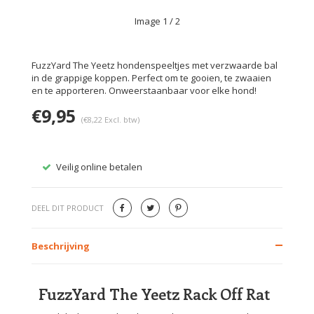
Image
1
/ 2
FuzzYard The Yeetz hondenspeeltjes met verzwaarde bal
in de grappige koppen. Perfect om te gooien, te zwaaien
en te apporteren. Onweerstaanbaar voor elke hond!
€9,95
(€8,22 Excl. btw)
Veilig online betalen
Gratis
DEEL DIT PRODUCT
Beschrijving
FuzzYard The Yeetz Rack Off Rat