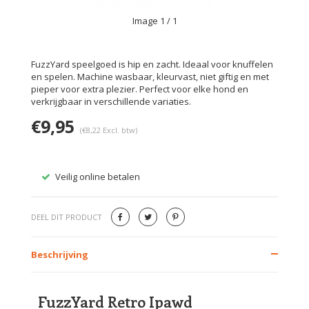
Image
1
/ 1
FuzzYard speelgoed is hip en zacht. Ideaal voor knuffelen
en spelen. Machine wasbaar, kleurvast, niet giftig en met
pieper voor extra plezier. Perfect voor elke hond en
verkrijgbaar in verschillende variaties.
€9,95
(€8,22 Excl. btw)
Veilig online betalen
Gratis
DEEL DIT PRODUCT
Beschrijving
FuzzYard Retro Ipawd