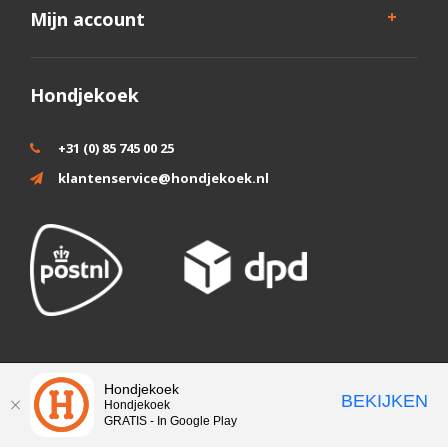
Mijn account
Hondjekoek
+31 (0) 85 745 00 25
klantenservice@hondjekoek.nl
Wij slaan cookies op om onze website te verbeteren. Is dat akkoord?
Hondjekoek
BEKIJKEN
Hondjekoek
Ja
Nee
Meer over cookies »
GRATIS - In Google Play
© Copyright 2026 - Theme by
DMWS.nl
|
RSS-feed
|
Sitemap