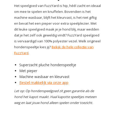
Het speelgoed van FuzzYard is hip, héél zacht en ideaal
om mee te spelen en knuffelen. Bovendien is het
machine wasbaar, blijft het kleurvast, is het niet giftig
en bevat het een pieper voor extra speelplezier. Met
dit leuke speelgoed maak je je hond blij, maar wedden
dat je het zelf ook geweldig vindt? FuzzYard speelgoed
is vervaardigd van 100% polyester vezel. Welk origineel
hondenspeeltje kies jij?
Bekijk de hele collectie van
FuzzYard
.
Superzacht pluche hondenspeeltje
Met pieper
Machine wasbaar en kleurvast
Bestel makkelijk via onze app
Let op: Op hondenspeelgoed zit geen garantie als de
hond het kapot maakt. Haal kapotte speeltjes meteen
weg en laat jouw hond alleen spelen onder toezicht.