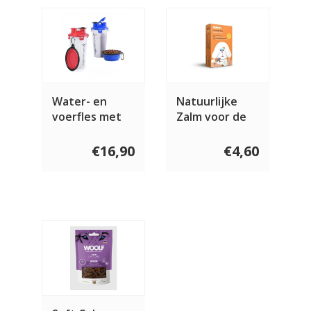
Water- en
Natuurlijke
voerfles met
Zalm voor de
travel bowl
hond 120 gram
€16,90
€4,60