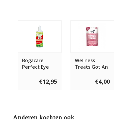
Bogacare
Wellness
Perfect Eye
Treats Got An
Cleaner Dog
Itch? 100 gram
100 ml
€12,95
€4,00
Anderen kochten ook