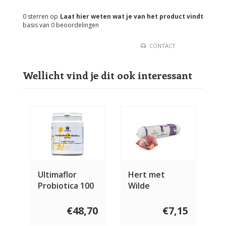
0
sterren op
Laat hier weten wat je van het product vindt
basis van
0
beoordelingen
CONTACT
Wellicht vind je dit ook interessant
Ultimaflor
Hert met
Probiotica 100
Wilde
gram
Paddenstoelen
& Wilde Bessen
€48,70
€7,15
2 x 400 gram