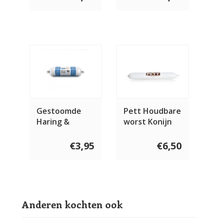
Gestoomde
Pett Houdbare
Haring &
worst Konijn
Kalkoen
800 gram
Compleet 600
€3,95
€6,50
gram
Anderen kochten ook