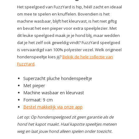
Het speelgoed van FuzzYard is hip, héél zacht en ideaal
om mee te spelen en knuffelen. Bovendien is het
machine wasbaar, blijft het kleurvast, is het niet giftig
en bevat het een pieper voor extra speelplezier. Met
dit leuke speelgoed maak je je hond blij, maar wedden
dat je het zelf ook geweldig vindt? FuzzYard speelgoed
is vervaardigd van 100% polyester vezel. Welk origineel
hondenspeeltje kies jij?
Bekijk de hele collectie van
FuzzYard
.
Superzacht pluche hondenspeeltje
Met pieper
Machine wasbaar en kleurvast
Formaat: 9 cm
Bestel makkelijk via onze app
Let op: Op hondenspeelgoed zit geen garantie als de
hond het kapot maakt. Haal kapotte speeltjes meteen
weg en laat jouw hond alleen spelen onder toezicht.