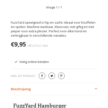
Image
1
/ 1
FuzzYard speelgoed is hip en zacht. Ideaal voor knuffelen
en spelen. Machine wasbaar, kleurvast, niet giftig en met
pieper voor extra plezier. Perfect voor elke hond en
verkrijgbaar in verschillende variaties.
€9,95
(€8,22 Excl. btw)
Veilig online betalen
Gratis
DEEL DIT PRODUCT
Beschrijving
FuzzYard Hamburger