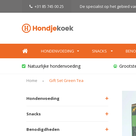
+31 85 745 00 25
De specialist op het gebied v
HONDENVOEDING
SNACKS
BENO
Natuurlijke hondenvoeding
Grootst
Home
Gift Set Green Tea
Hondenvoeding
Snacks
Benodigdheden