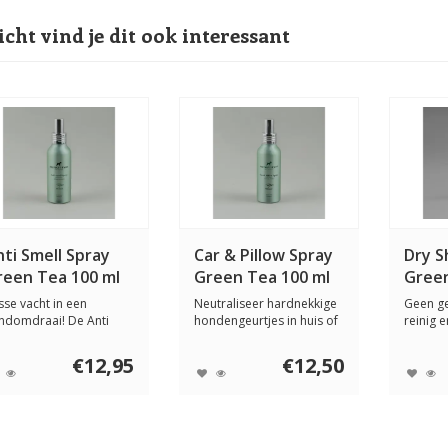
icht vind je dit ook interessant
ti Smell Spray
Car & Pillow Spray
Dry 
reen Tea 100 ml
Green Tea 100 ml
Green
isse vacht in een
Neutraliseer hardnekkige
Geen g
ndomdraai! De Anti
hondengeurtjes in huis of
reinig 
ell Spray met Gre...
auto met ...
van je h
€12,95
€12,50