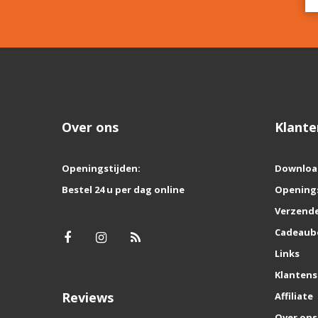
Over ons
Klante
Openingstijden:
Downloa
Bestel 24 u per dag online
Opening
Verzende
Cadeaub
Links
Klantens
Reviews
Affiliate
Over ons