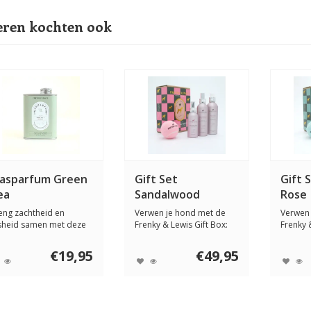
ren kochten ook
asparfum Green
Gift Set
Gift 
ea
Sandalwood
Rose
eng zachtheid en
Verwen je hond met de
Verwen 
isheid samen met deze
Frenky & Lewis Gift Box:
Frenky 
tuurlijke waspa...
natuurlijke v...
natuurlij
€19,95
€49,95