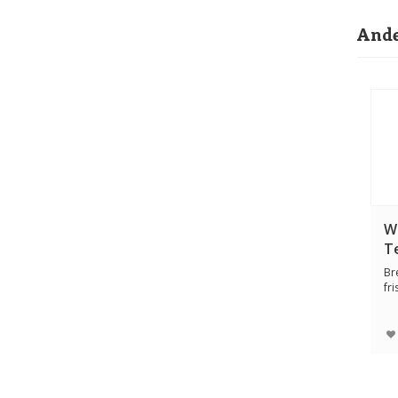
Ande
W
T
Br
fr
na