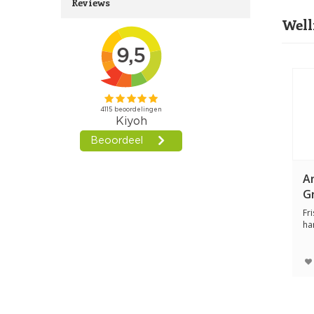
Reviews
Well
An
G
Fr
ha
Sm