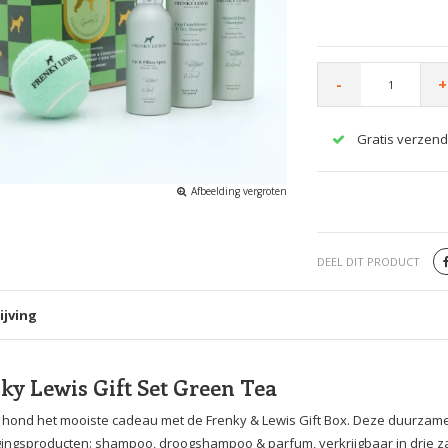
-
+
Gratis verzend
Afbeelding vergroten
DEEL DIT PRODUCT
ijving
ky Lewis Gift Set Green Tea
 hond het mooiste cadeau met de Frenky & Lewis Gift Box. Deze duurzame g
ingsproducten: shampoo, droogshampoo & parfum, verkrijgbaar in drie zac