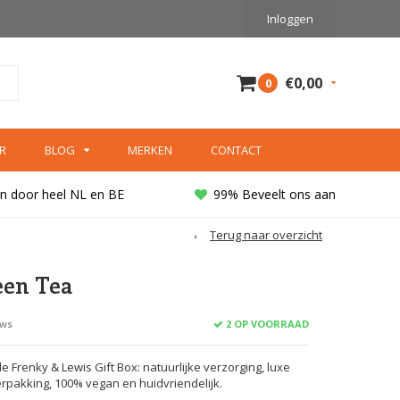
Inloggen
€0,00
0
R
BLOG
MERKEN
CONTACT
n door heel NL en BE
99% Beveelt ons aan
Terug naar overzicht
een Tea
2 OP VOORRAAD
ews
 Frenky & Lewis Gift Box: natuurlijke verzorging, luxe
verpakking, 100% vegan en huidvriendelijk.