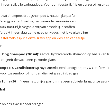
 in een stijlvolle cadeaudoos. Voor een feestelijk fris en verzorgd resultaa
Bevat shampoo, droogshampoo & natuurlijke parfum
Verkrijgbaar in 3 zachte, rustgevende geurvarianten
00% natuurlijk, vegan & vrij van schadelijke stoffen
Verpakt in een duurzame geschenkdoos met luxe uitstraling
Bestel makkelijk via onze gratis app en kies een cadeautje
:
l Dog Shampoo (200 ml):
zachte, hydraterende shampoo op basis van he
 en geeft de vacht een gezonde glans.
ampoo & Conditioner Spray (200 ml):
een handige “Spray & Go”-formule d
 voor tussendoor of honden die niet graag in bad gaan.
rfume (30 ml):
een natuurlijke parfum met een subtiele, langdurige geur
bal
n op basis van
0
beoordelingen