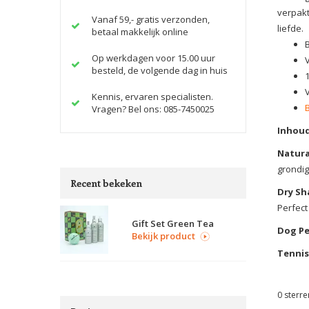
verpakt
Vanaf 59,- gratis verzonden,
liefde.
betaal makkelijk online
Op werkdagen voor 15.00 uur
besteld, de volgende dag in huis
1
Kennis, ervaren specialisten.
Vragen? Bel ons: 085-7450025
Inhoud
Natura
grondig
Recent bekeken
Dry Sh
Perfect
Gift Set Green Tea
Dog Pe
Bekijk product
Tennis
0
sterre