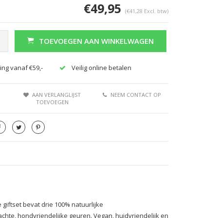
€49,95
(€41,28 Excl. btw)
TOEVOEGEN AAN WINKELWAGEN
ing vanaf €59,-
Veilig online betalen
AAN VERLANGLIJST
NEEM CONTACT OP
TOEVOEGEN
iftset bevat drie 100% natuurlijke
hte, hondvriendelijke geuren. Vegan, huidvriendelijk en