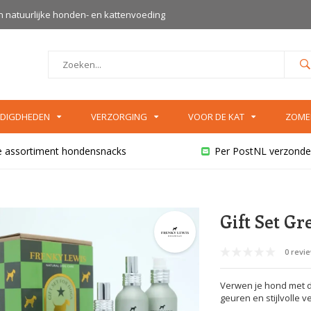
an natuurlijke honden- en kattenvoeding
DIGDHEDEN
VERZORGING
VOOR DE KAT
ZOME
e assortiment hondensnacks
Per PostNL verzonde
Gift Set Gr
0 revi
Verwen je hond met de
geuren en stijlvolle 