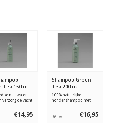
Shampoo
Shampoo Green
 Tea 150 ml
Tea 200 ml
edoe met water:
100% natuurlijke
en verzorg de vacht
hondenshampoo met
ond...
groene thee, bergamot &
e...
€14,95
€16,95