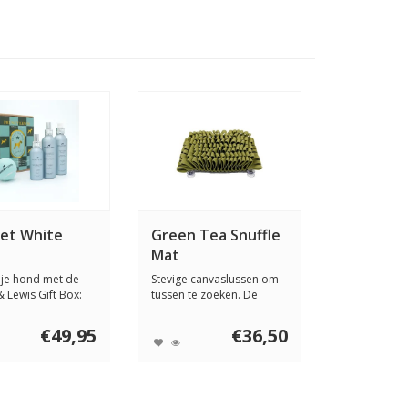
Set White
Green Tea Snuffle
Mat
je hond met de
Stevige canvaslussen om
& Lewis Gift Box:
tussen te zoeken. De
ke v...
Injoya Green Te...
€49,95
€36,50