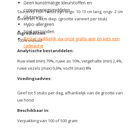
Geen kunstmatige kleurstoffen en
conserveringsmiddelen
Sea Jerky Fish Twists zijn ongv. 10-13 cm lang, ongv. 2 cm
Glutenvrij
breed en 1,4 cm diep. (grootte varieert per stuk)
Hypo-allergeen
Snel verzonden
Ingrediënten:
Bestel makkelijk via onze gratis app en kies een
100% vishuid
cadeautje
Analytische bestanddelen:
Ruw eiwit (min) 79%, ruwe as 10%, vetgehalte (min) 2,4%,
ruwe vezels (max) 0,6%, vocht (max) 8%
Voedingsadvies:
Geef tot 5 stuks per dag, afhankelijk van de grootte van
uw hond
Beschikbaar in:
Verpakking van 100 of 500 gram