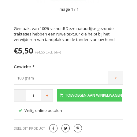
Image
1
/ 1
Gemaakt van 100% vishuid! Deze natuurlijke gezonde
traktaties hebben een ruwe textuur die helpt bij het
verwijderen van tandplak van de tanden van uw hond.
€5,50
(€4,55 Excl. btw)
Gewicht:
*
100 gram
-
+
TOEVOEGEN AAN WINKELWAGEN
Veilig online betalen
Gratis
DEEL DIT PRODUCT