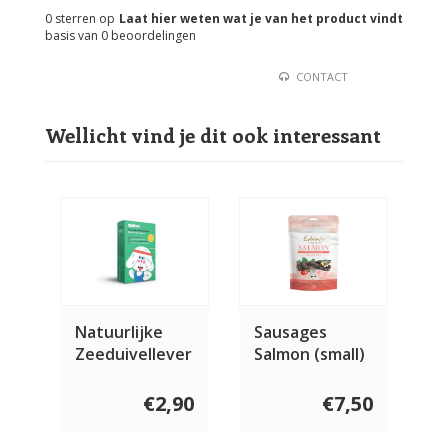
0
sterren op
Laat hier weten wat je van het product vindt
basis van
0
beoordelingen
CONTACT
Wellicht vind je dit ook interessant
Natuurlijke
Sausages
Zeeduivellever
Salmon (small)
voor de hond
10 stuks
115 gram
€2,90
€7,50