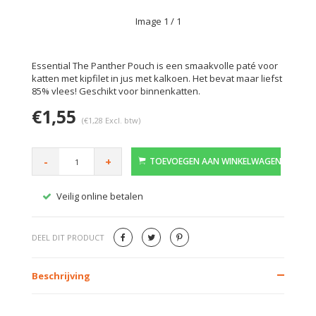
Image
1
/ 1
Essential The Panther Pouch is een smaakvolle paté voor
katten met kipfilet in jus met kalkoen. Het bevat maar liefst
85% vlees! Geschikt voor binnenkatten.
€1,55
(€1,28 Excl. btw)
-
+
TOEVOEGEN AAN WINKELWAGEN
Veilig online betalen
Gratis
DEEL DIT PRODUCT
Beschrijving