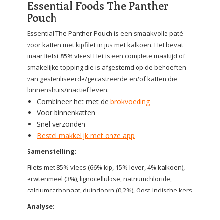
Essential Foods The Panther
Pouch
Essential The Panther Pouch is een smaakvolle paté
voor katten met kipfilet in jus met kalkoen. Het bevat
maar liefst 85% vlees! Het is een complete maaltijd of
smakelijke topping die is afgestemd op de behoeften
van gesteriliseerde/gecastreerde en/of katten die
binnenshuis/inactief leven.
Combineer het met de
brokvoeding
Voor binnenkatten
Snel verzonden
Bestel makkelijk met onze app
Samenstelling:
Filets met 85% vlees (66% kip, 15% lever, 4% kalkoen),
erwtenmeel (3%), lignocellulose, natriumchloride,
calciumcarbonaat, duindoorn (0,2%), Oost-Indische kers
‍Analyse: