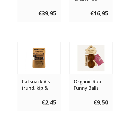
Chicken Recipe
For Cats
€39,95
€16,95
Catsnack Vis
Organic Rub
(rund, kip &
Funny Balls
varken) 100
Cats
gram
€2,45
€9,50