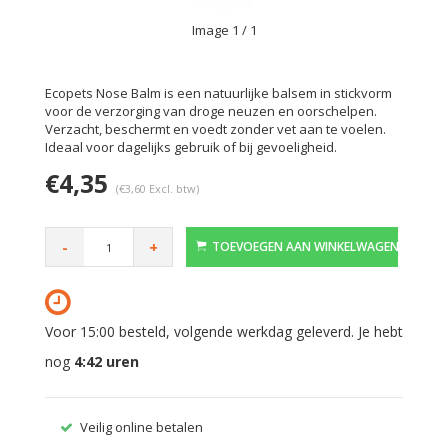
Image
1
/ 1
Ecopets Nose Balm is een natuurlijke balsem in stickvorm
voor de verzorging van droge neuzen en oorschelpen.
Verzacht, beschermt en voedt zonder vet aan te voelen.
Ideaal voor dagelijks gebruik of bij gevoeligheid.
€4,35
(€3,60 Excl. btw)
-
+
TOEVOEGEN AAN WINKELWAGEN
Voor 15:00 besteld, volgende werkdag geleverd. Je hebt
nog
4:42
uren
Veilig online betalen
Gratis