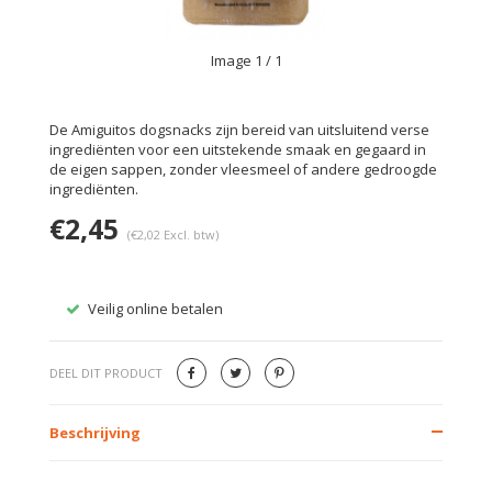
Image
1
/ 1
De Amiguitos dogsnacks zijn bereid van uitsluitend verse
ingrediënten voor een uitstekende smaak en gegaard in
de eigen sappen, zonder vleesmeel of andere gedroogde
ingrediënten.
€2,45
(€2,02 Excl. btw)
Veilig online betalen
Gratis
DEEL DIT PRODUCT
Beschrijving