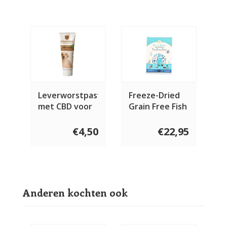
Leverworstpasta
Freeze-Dried
met CBD voor
Grain Free Fish
honden 75g
Recipe For
Dogs
€4,50
€22,95
Anderen kochten ook