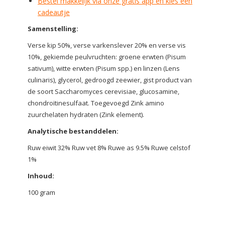
Bestel makkelijk via onze gratis app en kies een
cadeautje
Samenstelling:
Verse kip 50%, verse varkenslever 20% en verse vis
10%, gekiemde peulvruchten: groene erwten (Pisum
sativum), witte erwten (Pisum spp.) en linzen (Lens
culinaris), glycerol, gedroogd zeewier, gist product van
de soort Saccharomyces cerevisiae, glucosamine,
chondroïtinesulfaat. Toegevoegd Zink amino
zuurchelaten hydraten (Zink element).
Analytische bestanddelen:
Ruw eiwit 32% Ruw vet 8% Ruwe as 9.5% Ruwe celstof
1%
Inhoud:
100 gram