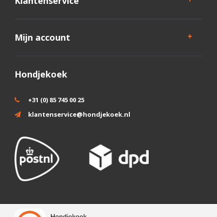
Klantenservice
Mijn account
Hondjekoek
+31 (0) 85 745 00 25
klantenservice@hondjekoek.nl
Wij slaan cookies op om onze website te verbeteren. Is dat akkoord?
Hondjekoek