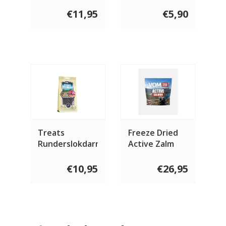
4 stuks
€11,95
€5,90
Treats
Freeze Dried
Runderslokdarm
Active Zalm
72 gram
€10,95
€26,95