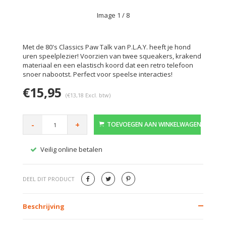
Image
1
/ 8
Met de 80's Classics Paw Talk van P.L.A.Y. heeft je hond
uren speelplezier! Voorzien van twee squeakers, krakend
materiaal en een elastisch koord dat een retro telefoon
snoer nabootst. Perfect voor speelse interacties!
€15,95
(€13,18 Excl. btw)
-
+
TOEVOEGEN AAN WINKELWAGEN
Veilig online betalen
Gratis
DEEL DIT PRODUCT
Beschrijving