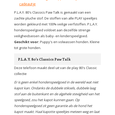
cadeautje
P.L.A.Y. 80's Classics Paw Talk is gemaakt van een
zachte pluche stof. De stoffen van alle PLAY speeltjes
worden gekleurd met 100% veilige verfstoffen. P.L.A.Y.
hondenspeelgoed voldoet aan dezelfde strenge
veiligheidseisen als baby- en kinderspeelgoed.
Geschikt voor:
Puppy's en volwassen honden. Kleine
tot grote honden.
P.L.A.Y. 80's Classics Paw Talk
Deze telefoon maakt deel uit van de play 80's Classic
collectie
Er is geen enkel hondenspeelgoed in de wereld wat niet
kapot kan. Ondanks de dubbele stiksels, dubbele laag
stof aan de buitenkant en de algehele stevigheid van het
speelgoed, zou het kapot kunnen gaan. Op
hondenspeelgoed zit geen garantie als de hond het
kapot maakt. Haal kapotte speeltjes meteen weg en laat