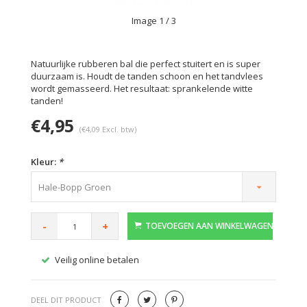
Image
1
/ 3
Natuurlijke rubberen bal die perfect stuitert en is super
duurzaam is. Houdt de tanden schoon en het tandvlees
wordt gemasseerd. Het resultaat: sprankelende witte
tanden!
€4,95
(€4,09 Excl. btw)
Kleur:
*
Hale-Bopp Groen
-
+
TOEVOEGEN AAN WINKELWAGEN
Veilig online betalen
Gratis
DEEL DIT PRODUCT