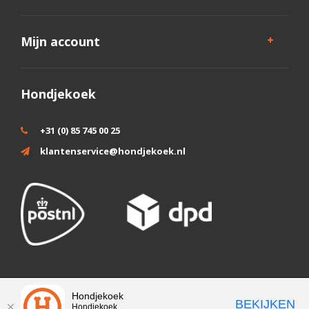
Mijn account
Hondjekoek
+31 (0) 85 745 00 25
klantenservice@hondjekoek.nl
Wij slaan cookies op om onze website te verbeteren. Is dat akkoord?
Hondjekoek
BEKIJKEN
Hondjekoek