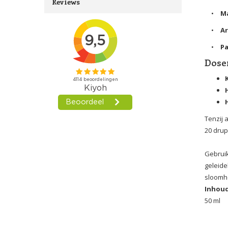
Reviews
•
Ma
•
Ar
•
P
Dose
Tenzij
20 drup
Gebruik
geleide
sloomhe
Inhoud
50 ml