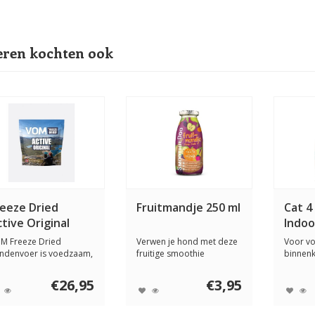
ren kochten ook
reeze Dried
Fruitmandje 250 ml
Cat 4
tive Original
Indoo
M Freeze Dried
Verwen je hond met deze
Voor v
ndenvoer is voedzaam,
fruitige smoothie
binnenk
htgewicht en een...
boordevol appel, p...
normale 
€26,95
€3,95