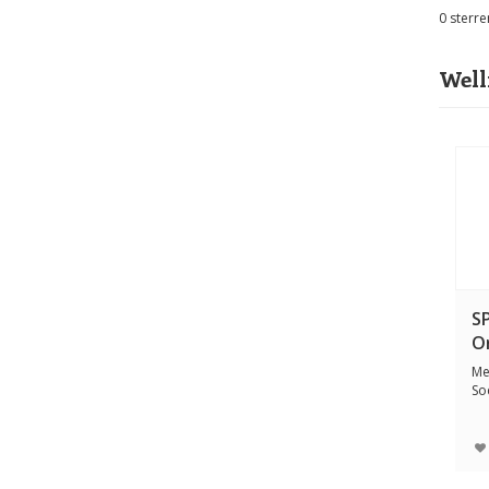
0
sterre
Well
S
O
Me
So
des