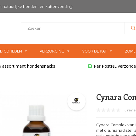
an natuurlijke honden- en kattenvoeding
DIGDHEDEN
VERZORGING
VOOR DE KAT
ZOME
e assortiment hondensnacks
Per PostNL verzonde
Cynara Com
0 revi
Cynara Complex van D
met o.a. mariadistel,
spijsvertering en eetl