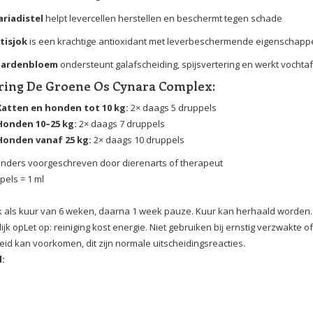
riadistel
helpt levercellen herstellen en beschermt tegen schade
tisjok
is een krachtige antioxidant met leverbeschermende eigenschapp
aardenbloem
ondersteunt galafscheiding, spijsvertering en werkt vochta
ring De Groene Os Cynara Complex:
Katten en honden tot 10 kg:
2× daags 5 druppels
Honden 10–25 kg:
2× daags 7 druppels
Honden vanaf 25 kg:
2× daags 10 druppels
 anders voorgeschreven door dierenarts of therapeut
pels = 1 ml
 als kuur van 6 weken, daarna 1 week pauze. Kuur kan herhaald worden.
lijk opLet op: reiniging kost energie. Niet gebruiken bij ernstig verzwakte of
id kan voorkomen, dit zijn normale uitscheidingsreacties.
: