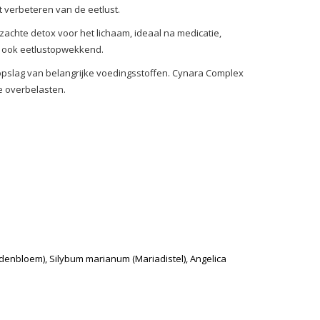
et verbeteren van de eetlust.
achte detox voor het lichaam, ideaal na medicatie,
l ook eetlustopwekkend.
en opslag van belangrijke voedingsstoffen. Cynara Complex
e overbelasten.
rdenbloem), Silybum marianum (Mariadistel), Angelica