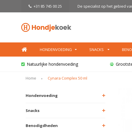
+31 85 745 00 25
De specialist op het gebied v
HONDENVOEDING
SNACKS
BENO
Natuurlijke hondenvoeding
Grootst
Home
Cynara Complex 50 ml
Hondenvoeding
Snacks
Benodigdheden