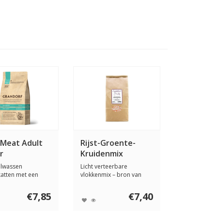
 Meat Adult
Rijst-Groente-
r
Kruidenmix
olwassen
Licht verteerbare
atten met een
vlokkenmix – bron van
activiteit, gevo...
vezels, carotenoï...
€7,85
€7,40