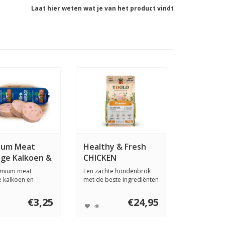
Laat hier weten wat je van het product vindt
ium Meat
Healthy & Fresh
ge Kalkoen &
CHICKEN
n 800 gram
remium meat
Een zachte hondenbrok
 kalkoen en
met de beste ingrediënten
s een volledige...
die makkeli...
€3,25
€24,95