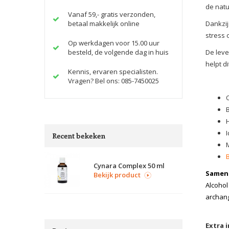
de natu
Vanaf 59,- gratis verzonden,
betaal makkelijk online
Dankzij
stress 
Op werkdagen voor 15.00 uur
besteld, de volgende dag in huis
De leve
helpt d
Kennis, ervaren specialisten.
Vragen? Bel ons: 085-7450025
O
Recent bekeken
Cynara Complex 50 ml
Samens
Bekijk product
Alcohol
archang
Extra 