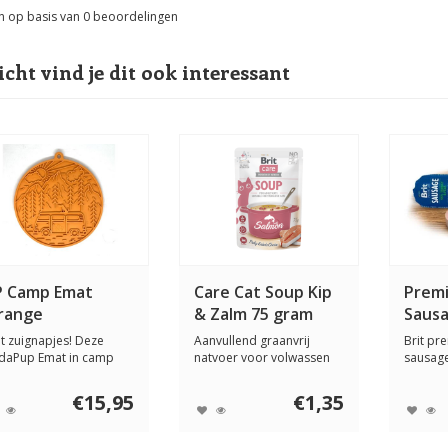
n op basis van
0
beoordelingen
icht vind je dit ook interessant
P Camp Emat
Care Cat Soup Kip
Prem
range
& Zalm 75 gram
Sausa
Erwte
t zuignapjes! Deze
Aanvullend graanvrij
Brit p
daPup Emat in camp
natvoer voor volwassen
sausage
ign, is speciaa...
katten. Ook gesc...
erwten i
€15,95
€1,35