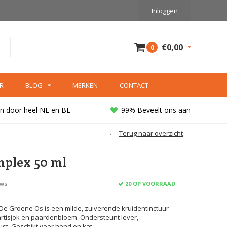
Inloggen
€0,00
0
R
BLOG
MERKEN
CONTACT
n door heel NL en BE
99% Beveelt ons aan
Terug naar overzicht
plex 50 ml
20 OP VOORRAAD
ews
e Groene Os is een milde, zuiverende kruidentinctuur
 artisjok en paardenbloem. Ondersteunt lever,
ust. Geschikt voor hond en kat.