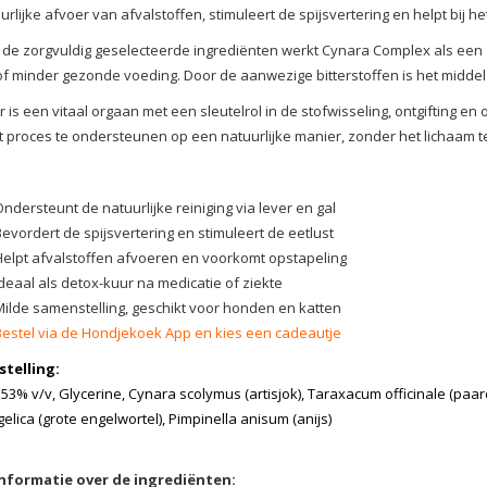
urlijke afvoer van afvalstoffen, stimuleert de spijsvertering en helpt bij h
 de zorgvuldig geselecteerde ingrediënten werkt Cynara Complex als een z
of minder gezonde voeding. Door de aanwezige bitterstoffen is het midde
r is een vitaal orgaan met een sleutelrol in de stofwisseling, ontgifting 
it proces te ondersteunen op een natuurlijke manier, zonder het lichaam t
ndersteunt de natuurlijke reiniging via lever en gal
Bevordert de spijsvertering en stimuleert de eetlust
Helpt afvalstoffen afvoeren en voorkomt opstapeling
Ideaal als detox-kuur na medicatie of ziekte
Milde samenstelling, geschikt voor honden en katten
Bestel via de Hondjekoek App en kies een cadeautje
telling:
 53% v/v, Glycerine, Cynara scolymus (artisjok), Taraxacum officinale (paa
elica (grote engelwortel), Pimpinella anisum (anijs)
informatie over de ingrediënten: