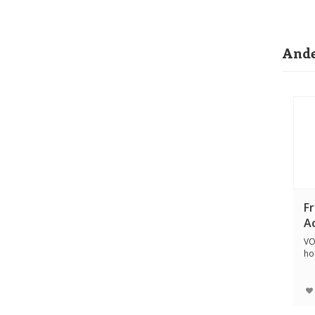
Ande
F
Ac
VO
ho
lic