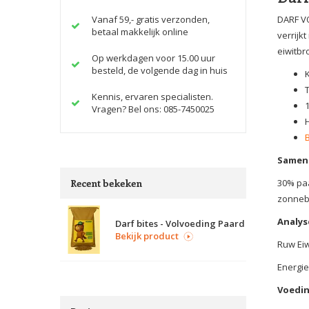
Vanaf 59,- gratis verzonden,
DARF VO
betaal makkelijk online
verrijk
eiwitbr
Op werkdagen voor 15.00 uur
besteld, de volgende dag in huis
Kennis, ervaren specialisten.
Vragen? Bel ons: 085-7450025
Samens
Recent bekeken
30% paa
zonnebl
Analys
Darf bites - Volvoeding Paard
Bekijk product
Ruw Eiw
Energie
Voedin