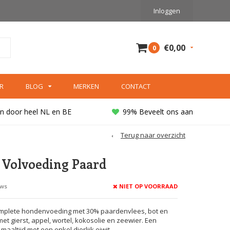
Inloggen
€0,00
0
R
BLOG
MERKEN
CONTACT
n door heel NL en BE
99% Beveelt ons aan
Terug naar overzicht
- Volvoeding Paard
NIET OP VOORRAAD
ews
omplete hondenvoeding met 30% paardenvlees, bot en
t gierst, appel, wortel, kokosolie en zeewier. Een
maaltijd met een enkel dierlijk eiwit.