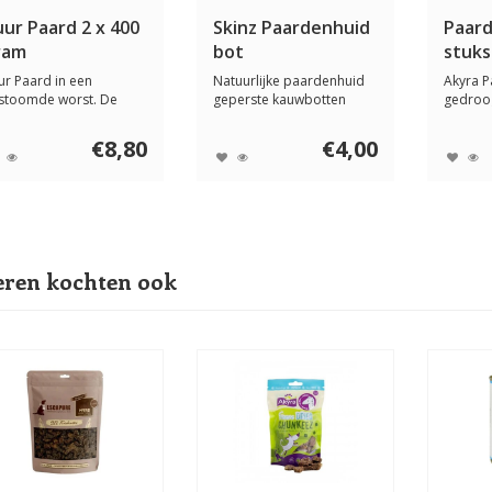
ur Paard 2 x 400
Skinz Paardenhuid
Paar
ram
bot
stuks
ur Paard in een
Natuurlijke paardenhuid
Akyra P
stoomde worst. De
geperste kauwbotten
gedroo
tzenberger vleeswors...
voor honden. De ...
een aant
€8,80
€4,00
ren kochten ook