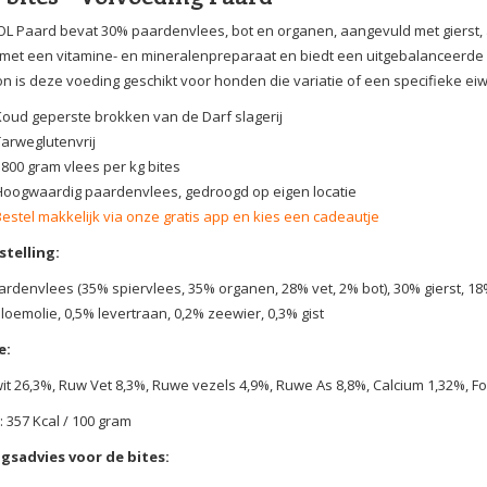
L Paard bevat 30% paardenvlees, bot en organen, aangevuld met gierst, a
t met een vitamine- en mineralenpreparaat en biedt een uitgebalanceerde s
on is deze voeding geschikt voor honden die variatie of een specifieke ei
Koud geperste brokken van de Darf slagerij
Tarweglutenvrij
1800 gram vlees per kg bites
Hoogwaardig paardenvlees, gedroogd op eigen locatie
Bestel makkelijk via onze gratis app en kies een cadeautje
telling:
rdenvlees (35% spiervlees, 35% organen, 28% vet, 2% bot), 30% gierst, 1
oemolie, 0,5% levertraan, 0,2% zeewier, 0,3% gist
e:
it 26,3%, Ruw Vet 8,3%, Ruwe vezels 4,9%, Ruwe As 8,8%, Calcium 1,32%, F
: 357 Kcal / 100 gram
gsadvies voor de bites: