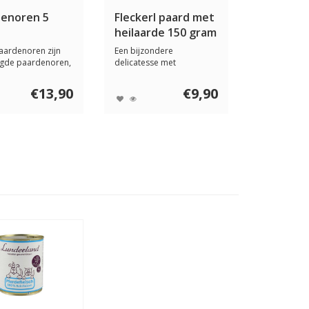
denoren 5
Fleckerl paard met
heilaarde 150 gram
aardenoren zijn
Een bijzondere
gde paardenoren,
delicatesse met
rekkel...
paardenvlees, ideaal als
trak...
€13,90
€9,90