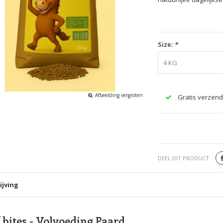
Size:
*
4 KG
Afbeelding vergroten
Gratis verzend
DEEL DIT PRODUCT
ijving
 bites - Volvoeding Paard