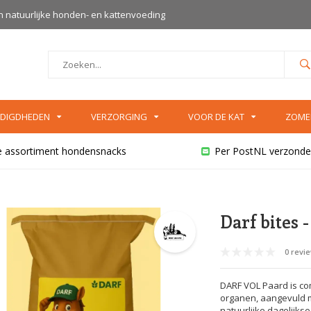
an natuurlijke honden- en kattenvoeding
DIGDHEDEN
VERZORGING
VOOR DE KAT
ZOME
e assortiment hondensnacks
Per PostNL verzonde
Darf bites 
0 revi
DARF VOL Paard is c
organen, aangevuld me
natuurlijke dagelijkse 