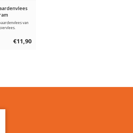
Paardenvlees
gram
paardenvlees van
iervlees.
teïne, zeer ...
€11,90