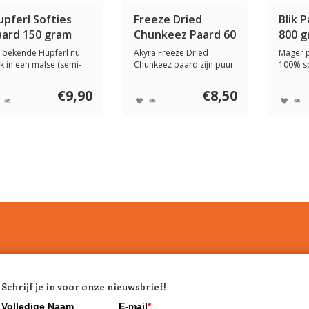
pferl Softies
Freeze Dried
Blik 
aard 150 gram
Chunkeez Paard 60
800 
gram
 bekende Hupferl nu
Akyra Freeze Dried
Mager 
k in een malse (semi-
Chunkeez paard zijn puur
100% sp
st) versie, ...
natuur, van 100%...
Monopro
€9,90
€8,50
Schrijf je in voor onze nieuwsbrief!
Volledige Naam
E-mail
*