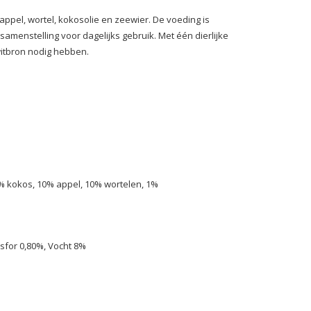
ppel, wortel, kokosolie en zeewier. De voeding is
amenstelling voor dagelijks gebruik. Met één dierlijke
witbron nodig hebben.
8% kokos, 10% appel, 10% wortelen, 1%
osfor 0,80%, Vocht 8%