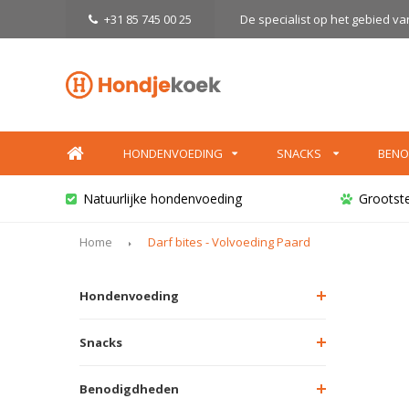
+31 85 745 00 25
De specialist op het gebied v
HONDENVOEDING
SNACKS
BENO
Natuurlijke hondenvoeding
Grootst
Home
Darf bites - Volvoeding Paard
Hondenvoeding
Snacks
Benodigdheden