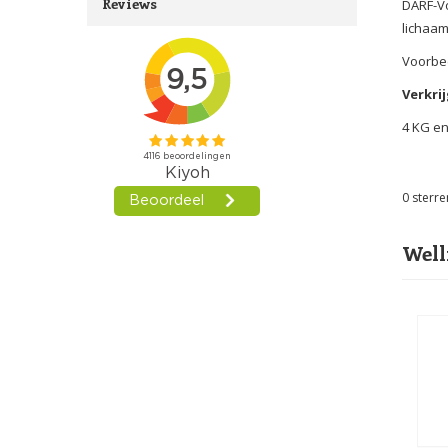
Reviews
DARF-Vo
lichaam
Voorbee
Verkrij
4 KG e
0
sterre
Well