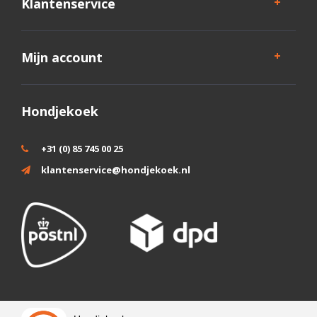
Klantenservice
Mijn account
Hondjekoek
+31 (0) 85 745 00 25
klantenservice@hondjekoek.nl
Wij slaan cookies op om onze website te verbeteren. Is dat akkoord?