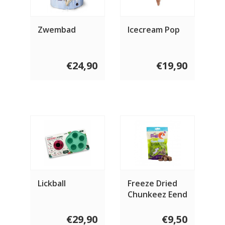
Zwembad
Icecream Pop
€24,90
€19,90
Lickball
Freeze Dried
Chunkeez Eend
60 gram
€29,90
€9,50