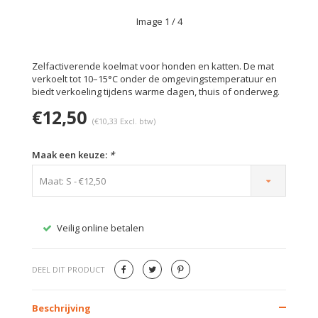
Image
1
/ 4
Zelfactiverende koelmat voor honden en katten. De mat
verkoelt tot 10–15°C onder de omgevingstemperatuur en
biedt verkoeling tijdens warme dagen, thuis of onderweg.
€12,50
(€10,33 Excl. btw)
Maak een keuze:
*
Maat: S - €12,50
Veilig online betalen
Gratis
DEEL DIT PRODUCT
Beschrijving