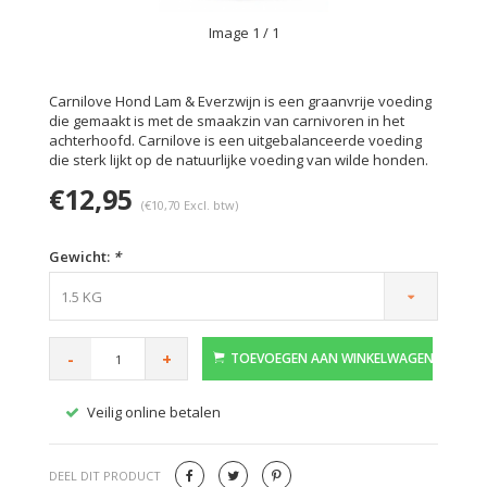
Image
1
/ 1
Carnilove Hond Lam & Everzwijn is een graanvrije voeding
die gemaakt is met de smaakzin van carnivoren in het
achterhoofd. Carnilove is een uitgebalanceerde voeding
die sterk lijkt op de natuurlijke voeding van wilde honden.
€12,95
(€10,70 Excl. btw)
Gewicht:
*
1.5 KG
-
+
TOEVOEGEN AAN WINKELWAGEN
Veilig online betalen
Gratis
DEEL DIT PRODUCT