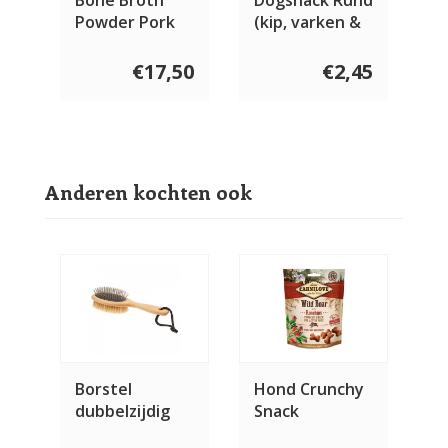
Powder Pork
(kip, varken &
35 gram
vis) 100 gram
€17,50
€2,45
Anderen kochten ook
Borstel
Hond Crunchy
dubbelzijdig
Snack
Everzwijn met