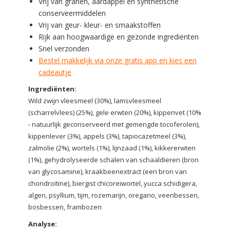
Vrij van granen, aardappel en synthetische
conserveermiddelen
Vrij van geur- kleur- en smaakstoffen
Rijk aan hoogwaardige en gezonde ingrediënten
Snel verzonden
Bestel makkelijk via onze gratis app en kies een
cadeautje
Ingrediënten:
Wild zwijn vleesmeel (30%), lamsvleesmeel
(scharrelvlees) (25%), gele erwten (20%), kippenvet (10%
- natuurlijk geconserveerd met gemengde tocoferolen),
kippenlever (3%), appels (3%), tapiocazetmeel (3%),
zalmolie (2%), wortels (1%), lijnzaad (1%), kikkererwten
(1%), gehydrolyseerde schalen van schaaldieren (bron
van glycosamine), kraakbeenextract (een bron van
chondroïtine), biergist chicoreiwortel, yucca schidigera,
algen, psyllium, tijm, rozemarijn, oregano, veenbessen,
bosbessen, frambozen
Analyse: