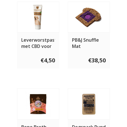
Leverworstpasta
PB&J Snuffle
met CBD voor
Mat
honden 75g
€4,50
€38,50
Bone Broth
Dogsnack Rund