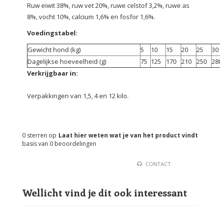
Ruw eiwit 38%, ruw vet 20%, ruwe celstof 3,2%, ruwe as
8%, vocht 10%, calcium 1,6% en fosfor 1,6%.
Voedingstabel:
Gewicht hond (kg)
5
10
15
20
25
30
Dagelijkse hoeveelheid (g)
75
125
170
210
250
28
Verkrijgbaar in:
Verpakkingen van 1,5, 4 en 12 kilo.
0
sterren op
Laat hier weten wat je van het product vindt
basis van
0
beoordelingen
CONTACT
Wellicht vind je dit ook interessant