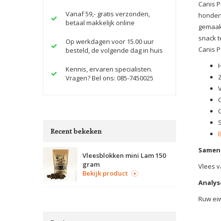
Canis P
Vanaf 59,- gratis verzonden,
honden,
betaal makkelijk online
gemaakt
snack t
Op werkdagen voor 15.00 uur
Canis P
besteld, de volgende dag in huis
Kennis, ervaren specialisten.
Vragen? Bel ons: 085-7450025
Recent bekeken
Samens
Vleesblokken mini Lam 150
gram
Vlees v
Bekijk product
Analys
Ruw eiw