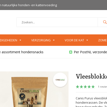
an natuurlijke honden- en kattenvoeding
DIGDHEDEN
VERZORGING
VOOR DE KAT
ZOME
e assortiment hondensnacks
Per PostNL verzonde
Vleesblokk
1 revi
Canis Purus vleesblo
hondenrassen. De vl
hoog vleesgehalte. Ze