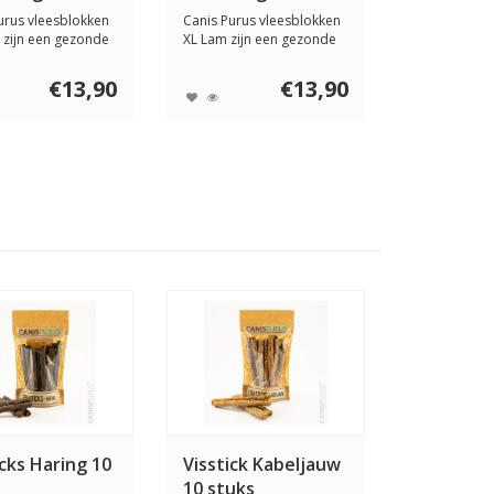
urus vleesblokken
Canis Purus vleesblokken
 zijn een gezonde
XL Lam zijn een gezonde
ck...
vleessnack ...
€13,90
€13,90
icks Haring 10
Visstick Kabeljauw
10 stuks