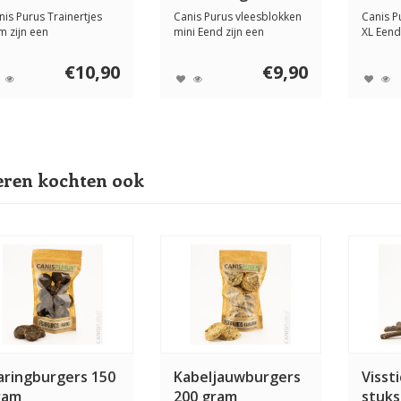
nis Purus Trainertjes
Canis Purus vleesblokken
Canis P
m zijn een
mini Eend zijn een
XL Eend
weerstaanbare,
gezonde vleessna...
vleessna
uur...
€10,90
€9,90
ren kochten ook
aringburgers 150
Kabeljauwburgers
Visst
ram
200 gram
stuks