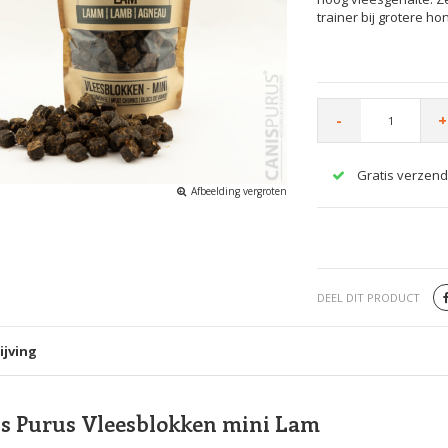
trainer bij grotere ho
-
+
Gratis verzend
Afbeelding vergroten
DEEL DIT PRODUCT
ijving
s Purus Vleesblokken mini Lam