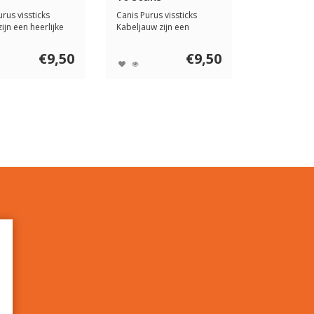
rus vissticks
Canis Purus vissticks
ijn een heerlijke
Kabeljauw zijn een
lij...
heerlijke en natuur...
€9,50
€9,50