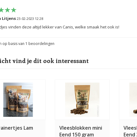
 Litjens
23-02-2023 12:28
jes vinden deze altijd lekker van Canis, welke smaak het ook is!
n op basis van
1
beoordelingen
icht vind je dit ook interessant
rainertjes Lam
Vleesblokken mini
Vlees
Eend 150 gram
Eend 