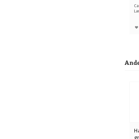
Ca
La
on
nat
Ande
H
g