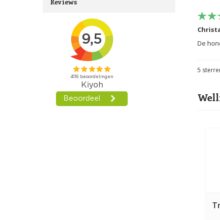
Reviews
Christa
De hond
5
sterre
Well
T