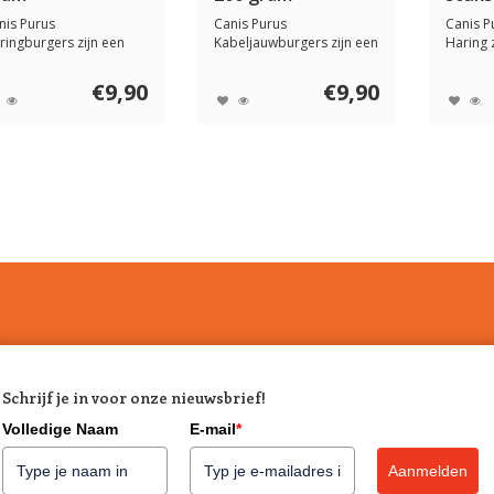
nis Purus
Canis Purus
Canis Pu
ringburgers zijn een
Kabeljauwburgers zijn een
Haring z
rlijke en natuurlijke ...
heerlijke en natuurlij...
en natuur
€9,90
€9,90
Schrijf je in voor onze nieuwsbrief!
Volledige Naam
E-mail
*
Aanmelden