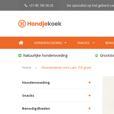
+31 85 745 00 25
De specialist op het gebied v
HONDENVOEDING
SNACKS
BENO
Natuurlijke hondenvoeding
Grootst
Home
Vleesblokken mini Lam 150 gram
Hondenvoeding
Snacks
Benodigdheden