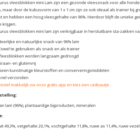
urus vleesblokken mini Lam zijn een gezonde vleessnack voor alle honden
 maar door de kubusvorm van 1 x 1 cm zijn ze ook ideaal als trainer bij
 en hebben een hoog vleesgehalte van 96%. Hierdoor blijft de unieke ge
e krijgen.
urus vleesblokken mini lam zijn verkrijgbaar in hersluitbare sta-zakken v
Heerlijke en natuurlijke snack van 96% lam
Zowel te gebruiken als snack en als trainer
Vleesblokken worden langzaam gedroogd
Graan- en glutenvrij
Geen kunstmatige kleurstoffen en conserveringsmiddelen
Snel verzonden
Bestel makkelijk via onze gratis app en kies een cadeautje
telling:
an lam (96%), plantaardige bijproducten, mineralen
e:
it 49,3%, vetgehalte 20,1%, vochtgehalte 11,8%, ruwe as 11,4%, ruwe vezel