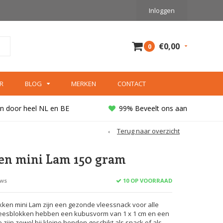
Inloggen
€0,00
0
R
BLOG
MERKEN
CONTACT
n door heel NL en BE
99% Beveelt ons aan
Terug naar overzicht
en mini Lam 150 gram
10 OP VOORRAAD
ews
kken mini Lam zijn een gezonde vleessnack voor alle
eesblokken hebben een kubusvorm van 1 x 1 cm en een
 zijn zowel bij kleine honden geschikt als snack of als