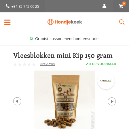
0
+31 85 745 00 25
Grootste assortiment hondensnacks
Vleesblokken mini Kip 150 gram
0 reviews
8 OP VOORRAAD