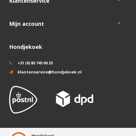
Klantenservice
Mijn account
Hondjekoek
+31 (0) 85 745 00 25
klantenservice@hondjekoek.nl
Wij slaan cookies op om onze website te verbeteren. Is dat akkoord?
Hondjekoek