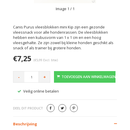
Image
1
/ 1
Canis Purus vleesblokken mini Kip zijn een gezonde
vleessnack voor alle hondenrassen. De vleesblokken
hebben een kubusvorm van 1 x 1 cm en een hoog
vleesgehalte. Ze zijn zowel bij kleine honden geschikt als
snack of als trainer bij grotere honden.
€7,25
(€5,99 Excl. btw)
-
+
TOEVOEGEN AAN WINKELWAGEN
Veilig online betalen
Gratis
DEEL DIT PRODUCT
Beschrijving