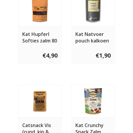
Kat Hupferl
Kat Natvoer
Softies zalm 80
pouch kalkoen
gram
& kip met
gamander 100
€4,90
€1,90
gram
Catsnack Vis
Kat Crunchy
(rund, kip &
Snack Zalm