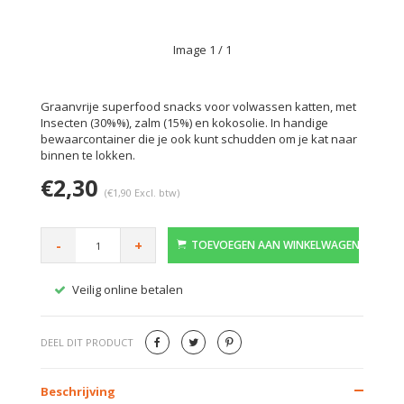
Image
1
/ 1
Graanvrije superfood snacks voor volwassen katten, met
Insecten (30%%), zalm (15%) en kokosolie. In handige
bewaarcontainer die je ook kunt schudden om je kat naar
binnen te lokken.
€2,30
(€1,90 Excl. btw)
-
+
TOEVOEGEN AAN WINKELWAGEN
Veilig online betalen
Gratis
DEEL DIT PRODUCT
Beschrijving