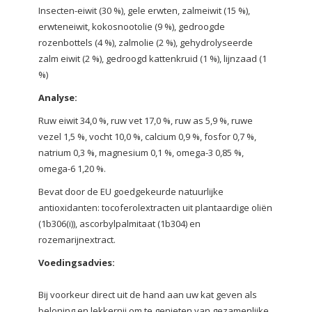
Insecten-eiwit (30 %), gele erwten, zalmeiwit (15 %),
erwteneiwit, kokosnootolie (9 %), gedroogde
rozenbottels (4 %), zalmolie (2 %), gehydrolyseerde
zalm eiwit (2 %), gedroogd kattenkruid (1 %), lijnzaad (1
%)
Analyse:
Ruw eiwit 34,0 %, ruw vet 17,0 %, ruw as 5,9 %, ruwe
vezel 1,5 %, vocht 10,0 %, calcium 0,9 %, fosfor 0,7 %,
natrium 0,3 %, magnesium 0,1 %, omega-3 0,85 %,
omega-6 1,20 %.
Bevat door de EU goedgekeurde natuurlijke
antioxidanten: tocoferolextracten uit plantaardige oliën
(1b306(i)), ascorbylpalmitaat (1b304) en
rozemarijnextract.
Voedingsadvies:
Bij voorkeur direct uit de hand aan uw kat geven als
beloning en lekkernij om te genieten van gezamenlijke