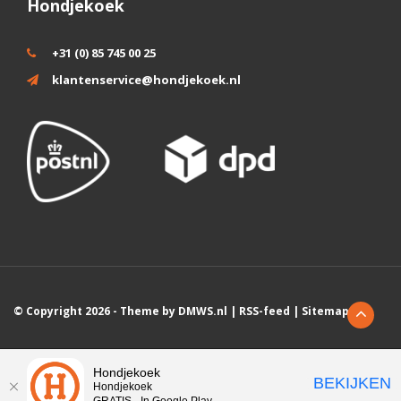
Hondjekoek
+31 (0) 85 745 00 25
klantenservice@hondjekoek.nl
© Copyright 2026 - Theme by
DMWS.nl
|
RSS-feed
|
Sitemap
Wij slaan cookies op om onze website te verbeteren. Is dat akkoord?
Hondjekoek
BEKIJKEN
Hondjekoek
Ja
Nee
Meer over cookies »
GRATIS - In Google Play