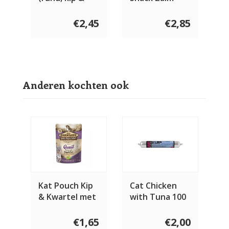
varken) 100
met Munt 50
gram
gram
€2,45
€2,85
Anderen kochten ook
Kat Pouch Kip
Cat Chicken
& Kwartel met
with Tuna 100
Paardebloem
gram
85 gram
€1,65
€2,00