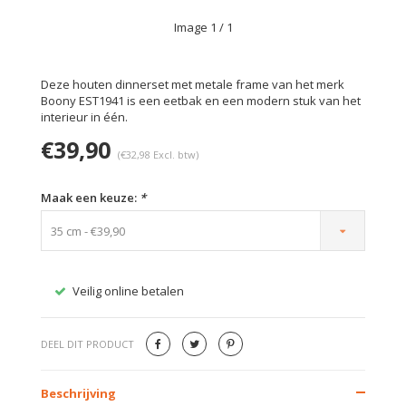
Image
1
/ 1
Deze houten dinnerset met metale frame van het merk
Boony EST1941 is een eetbak en een modern stuk van het
interieur in één.
€39,90
(€32,98 Excl. btw)
Maak een keuze:
*
35 cm - €39,90
Veilig online betalen
Gratis
DEEL DIT PRODUCT
Beschrijving