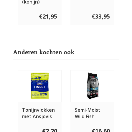
(konijn)
€21,95
€33,95
Anderen kochten ook
Tonijnvlokken
Semi-Moist
met Ansjovis
Wild Fish
100 gram
€2,20
€16,60