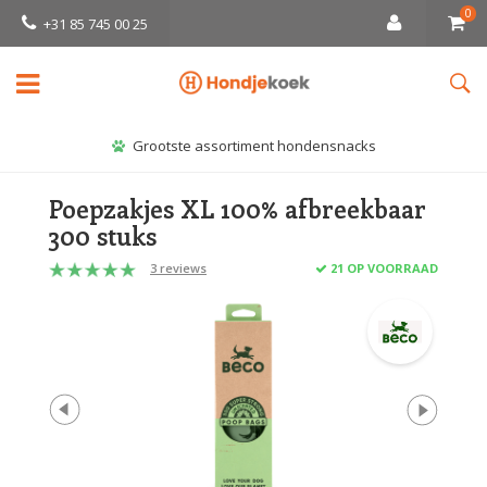
0
+31 85 745 00 25
Grootste assortiment hondensnacks
Poepzakjes XL 100% afbreekbaar
300 stuks
3 reviews
21 OP VOORRAAD