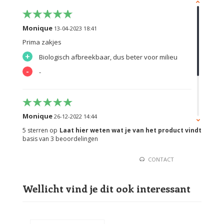
Monique
13-04-2023 18:41
Prima zakjes
+
Biologisch afbreekbaar, dus beter voor milieu
-
-
Monique
26-12-2022 14:44
Mooie maat, goede dikte en fijn dat het afbreekbaar is
5
sterren op
Laat hier weten wat je van het product vindt
basis van
3
beoordelingen
CONTACT
Jan van der HoEK
14-10-2022 14:19
Wellicht vind je dit ook interessant
Prima zakjes, goede dikte.