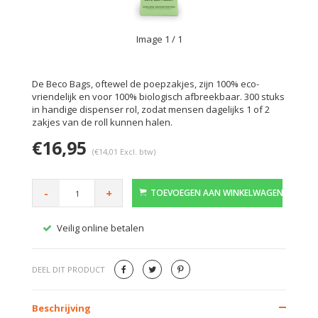
Image
1
/ 1
De Beco Bags, oftewel de poepzakjes, zijn 100% eco-
vriendelijk en voor 100% biologisch afbreekbaar. 300 stuks
in handige dispenser rol, zodat mensen dagelijks 1 of 2
zakjes van de roll kunnen halen.
€16,95
(€14,01 Excl. btw)
-
+
TOEVOEGEN AAN WINKELWAGEN
Veilig online betalen
Gratis
DEEL DIT PRODUCT
Beschrijving